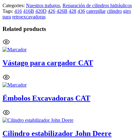
Categories:
Nuestros trabajos
,
Reparación de cilindros hidráulicos
Tags:
416
416B
420D
426
426B
428
436
caterpillar
cilindro
giro
para
retroexcavadoras
Related products
Vástago para cargador CAT
Émbolos Excavadoras CAT
Cilindro estabilizador John Deere