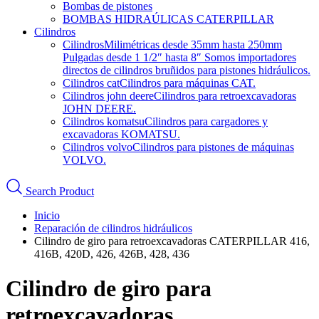
Bombas de pistones
BOMBAS HIDRAÚLICAS CATERPILLAR
Cilindros
Cilindros
Milimétricas desde 35mm hasta 250mm
Pulgadas desde 1 1/2″ hasta 8″ Somos importadores
directos de cilindros bruñidos para pistones hidráulicos.
Cilindros cat
Cilindros para máquinas CAT.
Cilindros john deere
Cilindros para retroexcavadoras
JOHN DEERE.
Cilindros komatsu
Cilindros para cargadores y
excavadoras KOMATSU.
Cilindros volvo
Cilindros para pistones de máquinas
VOLVO.
Search Product
Inicio
Reparación de cilindros hidráulicos
Cilindro de giro para retroexcavadoras CATERPILLAR 416,
416B, 420D, 426, 426B, 428, 436
Cilindro de giro para
retroexcavadoras