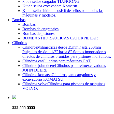
kit de sellos cargador TIANGONG
Kit de sellos excavadora Komatsu
Kit de sellos hidraulicos
Kit de sellos para todas las
máquinas y modelos.
Bombas
Bombas
Bombas de engranajes
Bombas de pistones
BOMBAS HIDRAÚLICAS CATERPILLAR
Cilindros
Cilindros
Milimétricas desde 35mm hasta 250mm
Pulgadas desde 1 1/2″ hasta 8″ Somos importadores
directos de cilindros bruñidos para pistones hidráulicos.
Cilindros cat
Cilindros para máquinas CAT.
Cilindros john deere
Cilindros para retroexcavadoras
JOHN DEERE.
Cilindros komatsu
Cilindros para cargadores y
excavadoras KOMATSU.
Cilindros volvo
Cilindros para pistones de máquinas
VOLVO.
555-555-5555