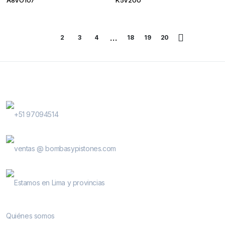
…
1
2
3
4
18
19
20
Contactanos
WhatsApp Contactos
+51 97094514
E-Mail
ventas @ bombasypistones.com
Bombas & Pistones
Estamos en Lima y provincias
Conocenos
Quiénes somos