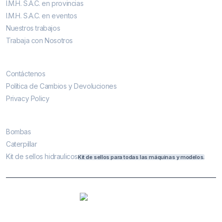
I.M.H. S.A.C. en provincias
I.M.H. S.A.C. en eventos
Nuestros trabajos
Trabaja con Nosotros
Contáctenos
Contáctenos
Política de Cambios y Devoluciones
Privacy Policy
Más vendidos
Bombas
Caterpillar
Kit de sellos hidraulicos
Kit de sellos para todas las máquinas y modelos.