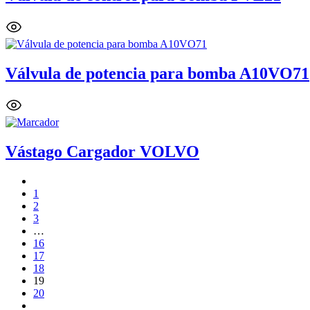
Válvula de potencia para bomba A10VO71
Vástago Cargador VOLVO
1
2
3
…
16
17
18
19
20