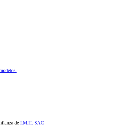
 modelos.
nfianza de
I.M.H. SAC