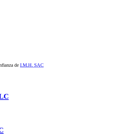
nfianza de
I.M.H. SAC
 LC
C