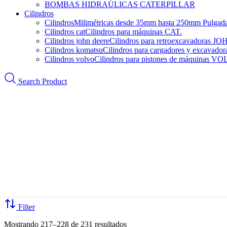
BOMBAS HIDRAÚLICAS CATERPILLAR
Cilindros
Cilindros
Milimétricas desde 35mm hasta 250mm Pulgadas d
Cilindros cat
Cilindros para máquinas CAT.
Cilindros john deere
Cilindros para retroexcavadoras 
Cilindros komatsu
Cilindros para cargadores y excava
Cilindros volvo
Cilindros para pistones de máquinas V
Search Product
Filter
Mostrando 217–228 de 231 resultados