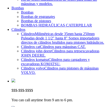
máquinas y modelos.
Bombas
Bombas
Bombas de engranajes
Bombas de pistones
BOMBAS HIDRAÚLICAS CATERPILLAR
Cilindros
Cilindros
Milimétricas desde 35mm hasta 250mm
Pulgadas desde 1 1/2″ hasta 8″ Somos importadores
directos de cilindros bruñidos para pistones hidráulicos.
Cilindros cat
Cilindros para máquinas CAT.
Cilindros john deere
Cilindros para retroexcavadoras
JOHN DEERE.
Cilindros komatsu
Cilindros para cargadores y
excavadoras KOMATSU.
Cilindros volvo
Cilindros para pistones de máquinas
VOLVO.
555-555-5555
You can call anytime from 9 am to 6 pm.