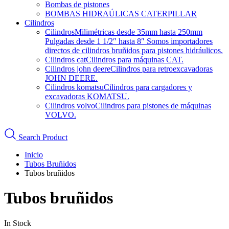
Bombas de pistones
BOMBAS HIDRAÚLICAS CATERPILLAR
Cilindros
Cilindros
Milimétricas desde 35mm hasta 250mm
Pulgadas desde 1 1/2″ hasta 8″ Somos importadores
directos de cilindros bruñidos para pistones hidráulicos.
Cilindros cat
Cilindros para máquinas CAT.
Cilindros john deere
Cilindros para retroexcavadoras
JOHN DEERE.
Cilindros komatsu
Cilindros para cargadores y
excavadoras KOMATSU.
Cilindros volvo
Cilindros para pistones de máquinas
VOLVO.
Search Product
Inicio
Tubos Bruñidos
Tubos bruñidos
Tubos bruñidos
In Stock