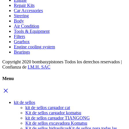
Engine
Repair Kits
Car Accessories
Steering
Body
Air Condition
Tools & Equipment
Filters
Gearbox
Engine cooling system
Bearings
Copyright 2020 bombasypistones Todos los derechos reservados |
Confianza de
I.M.H. SAC
Menu
kit de sellos
kit de sellos cargador cat
Kit de sellos cargador komatsu
kit de sellos cargador TIANGONG
Kit de sellos excavadora Komatsu
Kit de sellos hidraulicos
Kit de sellos para todas las