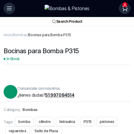
0
Search Product
Inicio
Bombas
Bocinas para Bomba P315
Bocinas para Bomba P315
In Stock
Comunícate con nosotros
¿tienes dudas?
51 997094514
Category:
Bombas
Tags:
bomba
cilindro
hidraulica
P315
pistones
repuestos
Sello de Placa