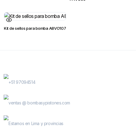
Kit de sellos para bomba A8VO107
Contactanos
WhatsApp Contactos
+51 97094514
E-Mail
ventas @ bombasypistones.com
Bombas & Pistones
Estamos en Lima y provincias
Conocenos