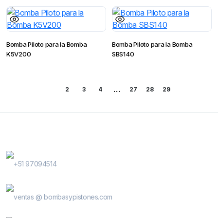
Bomba Piloto para la Bomba
Bomba Piloto para la Bomba
K5V200
SBS140
…
1
2
3
4
27
28
29
Contactanos
WhatsApp Contactos
+51 97094514
E-Mail
ventas @ bombasypistones.com