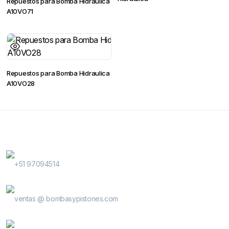
Repuestos para Bomba Hidráulica
A10VO71
Repuestos para Bomba Hidraulica
A10VO28
Contactanos
WhatsApp Contactos
+51 97094514
E-Mail
ventas @ bombasypistones.com
Bombas & Pistones