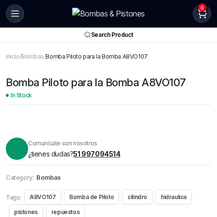
0
Search Product
Inicio
Bombas
Bomba Piloto para la Bomba A8VO107
Bomba Piloto para la Bomba A8VO107
In Stock
Comunícate con nosotros
¿tienes dudas?
51 997094514
Category:
Bombas
Tags:
A8VO107
Bomba de Piloto
cilindro
hidraulica
pistones
repuestos