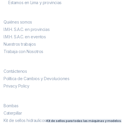
Estamos en Lima y provincias
Conocenos
Quiénes somos
I.M.H. S.A.C. en provincias
I.M.H. S.A.C. en eventos
Nuestros trabajos
Trabaja con Nosotros
Contáctenos
Contáctenos
Política de Cambios y Devoluciones
Privacy Policy
Más vendidos
Bombas
Caterpillar
Kit de sellos hidraulicos
Kit de sellos para todas las máquinas y modelos.