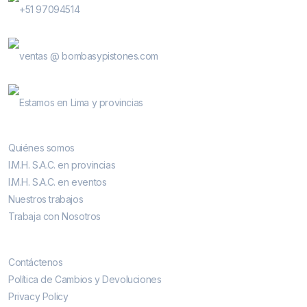
+51 97094514
E-Mail
ventas @ bombasypistones.com
Bombas & Pistones
Estamos en Lima y provincias
Conocenos
Quiénes somos
I.M.H. S.A.C. en provincias
I.M.H. S.A.C. en eventos
Nuestros trabajos
Trabaja con Nosotros
Contáctenos
Contáctenos
Política de Cambios y Devoluciones
Privacy Policy