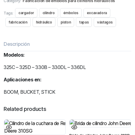
Category:
Fabricacion de embolos para cilindros hidraulicos
Tags:
cargador
cilindro
émbolos
excavadora
fabricación
hidráulico
piston
tapas
vástagos
Descripción
Modelos:
325C – 325D – 330B – 330DL – 336DL
Aplicaciones en:
BOOM, BUCKET, STICK
Related products