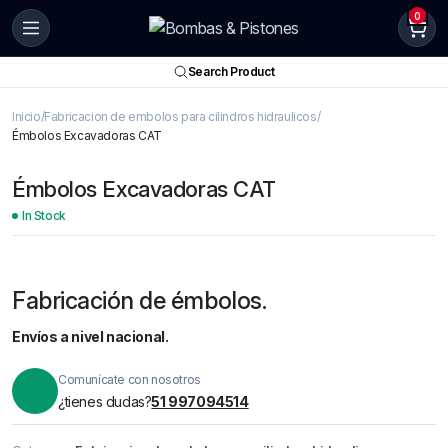
0
Search Product
Inicio
Fabricacion de embolos para cilindros hidraulicos
Émbolos Excavadoras CAT
Émbolos Excavadoras CAT
In Stock
Fabricación de émbolos.
Envíos a nivel nacional.
Comunícate con nosotros
¿tienes dudas?
51 997094514