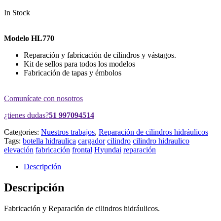
In Stock
Modelo HL770
Reparación y fabricación de cilindros y vástagos.
Kit de sellos para todos los modelos
Fabricación de tapas y émbolos
Comunícate con nosotros
¿tienes dudas?
51 997094514
Categories:
Nuestros trabajos
,
Reparación de cilindros hidráulicos
Tags:
botella hidraulica
cargador
cilindro
cilindro hidraulico
elevación
fabricación
frontal
Hyundai
reparación
Descripción
Descripción
Fabricación y Reparación de cilindros hidráulicos.