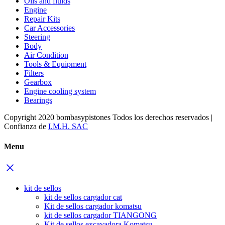
Oils and fluids
Engine
Repair Kits
Car Accessories
Steering
Body
Air Condition
Tools & Equipment
Filters
Gearbox
Engine cooling system
Bearings
Copyright 2020 bombasypistones Todos los derechos reservados |
Confianza de
I.M.H. SAC
Menu
kit de sellos
kit de sellos cargador cat
Kit de sellos cargador komatsu
kit de sellos cargador TIANGONG
Kit de sellos excavadora Komatsu