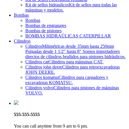
Kit de sellos hidraulicos
Kit de sellos para todas las
máquinas y modelos.
Bombas
Bombas
Bombas de engranajes
Bombas de pistones
BOMBAS HIDRAÚLICAS CATERPILLAR
Cilindros
Cilindros
Milimétricas desde 35mm hasta 250mm
Pulgadas desde 1 1/2″ hasta 8″ Somos importadores
directos de cilindros bruñidos para pistones hidráulicos.
Cilindros cat
Cilindros para máquinas CAT.
Cilindros john deere
Cilindros para retroexcavadoras
JOHN DEERE.
Cilindros komatsu
Cilindros para cargadores y
excavadoras KOMATSU.
Cilindros volvo
Cilindros para pistones de máquinas
VOLVO.
555-555-5555
You can call anytime from 9 am to 6 pm.