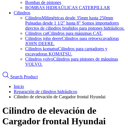
Bombas de pistones
BOMBAS HIDRAÚLICAS CATERPILLAR
Cilindros
Cilindros
Milimétricas desde 35mm hasta 250mm
Pulgadas desde 1 1/2″ hasta 8″ Somos importadores
directos de cilindros bruñidos para pistones hidráulicos.
Cilindros cat
Cilindros para máquinas CAT.
Cilindros john deere
Cilindros para retroexcavadoras
JOHN DEERE.
Cilindros komatsu
Cilindros para cargadores y
excavadoras KOMATSU.
Cilindros volvo
Cilindros para pistones de máquinas
VOLVO.
Search Product
Inicio
Reparación de cilindros hidráulicos
Cilindro de elevación de Cargador frontal Hyundai
Cilindro de elevación de
Cargador frontal Hyundai