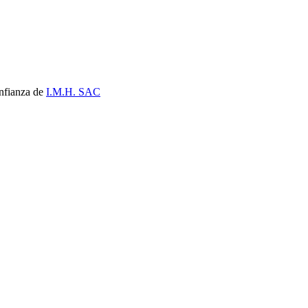
nfianza de
I.M.H. SAC