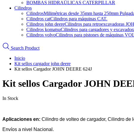
BOMBAS HIDRAÚLICAS CATERPILLAR
Cilindros
Cilindros
Milimétricas desde 35mm hasta 250mm Pulgadas d
Cilindros cat
Cilindros para máquinas CAT.
Cilindros john deere
Cilindros para retroexcavadoras 
Cilindros komatsu
Cilindros para cargadores y excava
Cilindros volvo
Cilindros para pistones de máquinas V
Search Product
Inicio
Kit sellos cargador john deere
Kit sellos Cargador JOHN DEERE 624J
Kit sellos Cargador JOHN DE
In Stock
Aplicaciones en:
Cilindro de volteo de cargador, Cilindro de 
Envíos a nivel Nacional.