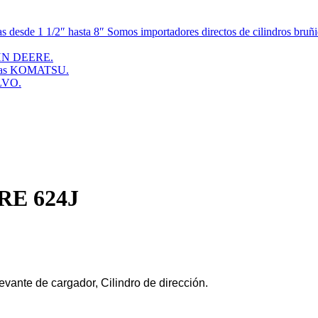
esde 1 1/2″ hasta 8″ Somos importadores directos de cilindros bruñid
JOHN DEERE.
doras KOMATSU.
OLVO.
ERE 624J
levante de cargador, Cilindro de dirección.