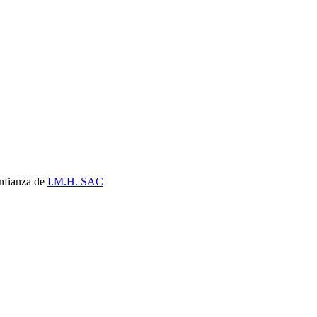
nfianza de
I.M.H. SAC