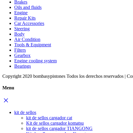
Brakes
Oils and fluids
Engine
Repair Kits
Car Accessories
Steering
Body
Air Condition
Tools & Equipment
Filters
Gearbox
Engine cooling system
Bearings
Copyright 2020 bombasypistones Todos los derechos reservados | Co
Menu
kit de sellos
kit de sellos cargador cat
Kit de sellos cargador komatsu
kit de sellos cargador TIANGONG