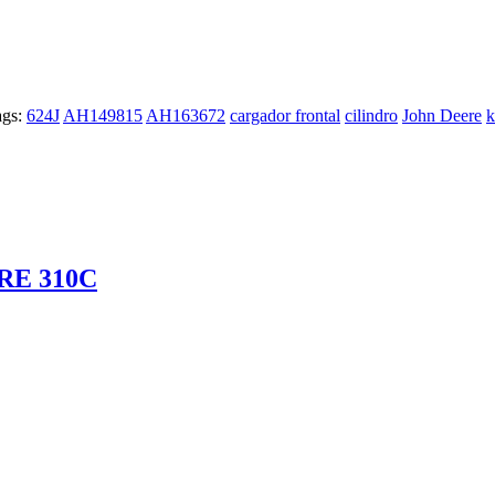
ags:
624J
AH149815
AH163672
cargador frontal
cilindro
John Deere
k
ERE 310C