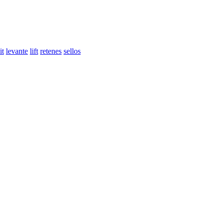
it
levante
lift
retenes
sellos