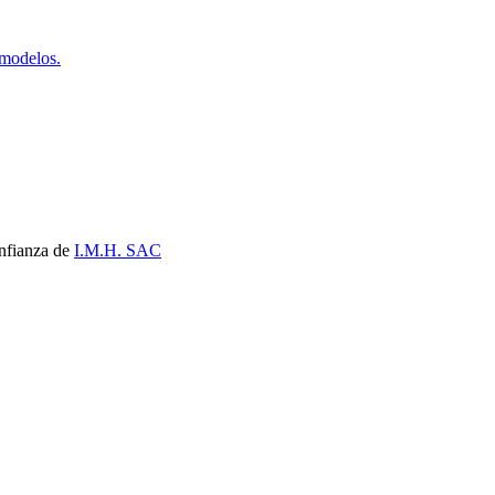
 modelos.
nfianza de
I.M.H. SAC