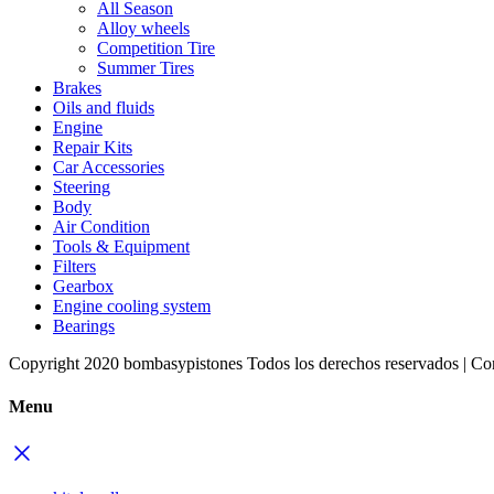
All Season
Alloy wheels
Competition Tire
Summer Tires
Brakes
Oils and fluids
Engine
Repair Kits
Car Accessories
Steering
Body
Air Condition
Tools & Equipment
Filters
Gearbox
Engine cooling system
Bearings
Copyright 2020 bombasypistones Todos los derechos reservados | Co
Menu