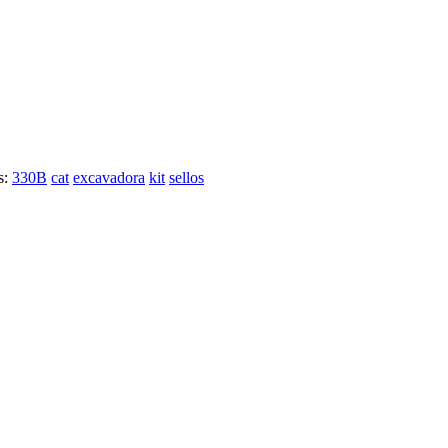
s:
330B
cat
excavadora
kit
sellos