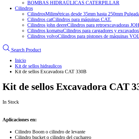
BOMBAS HIDRAÚLICAS CATERPILLAR
Cilindros
Cilindros
Milimétricas desde 35mm hasta 250mm Pulgadas d
Cilindros cat
Cilindros para máquinas CAT.
Cilindros john deere
Cilindros para retroexcavadoras 
Cilindros komatsu
Cilindros para cargadores y excava
Cilindros volvo
Cilindros para pistones de máquinas V
Search Product
Inicio
Kit de sellos hidraulicos
Kit de sellos Excavadora CAT 330B
Kit de sellos Excavadora CAT 
In Stock
Aplicaciones en:
Cilindro Boom o cilindro de levante
Cilindro bucket o cilindro del cuchareo