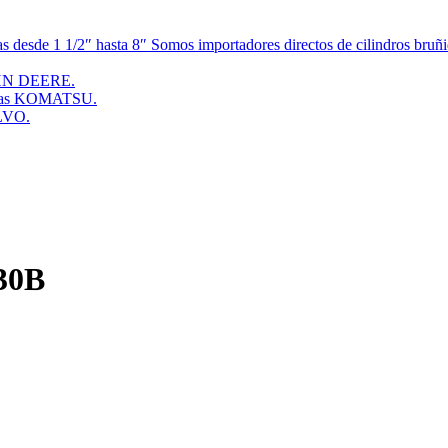
esde 1 1/2″ hasta 8″ Somos importadores directos de cilindros bruñid
JOHN DEERE.
doras KOMATSU.
OLVO.
330B