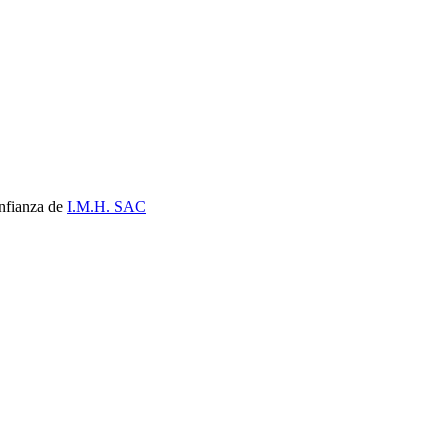
nfianza de
I.M.H. SAC