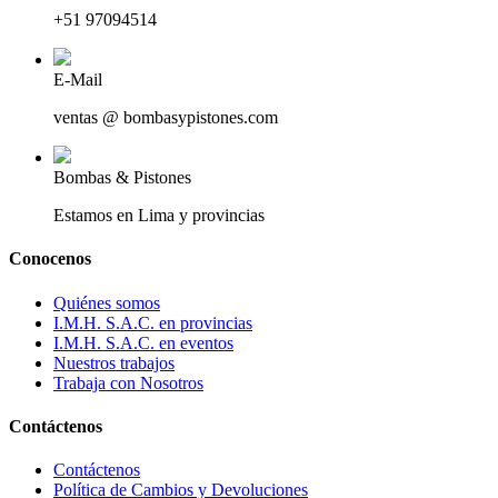
+51 97094514
E-Mail
ventas @ bombasypistones.com
Bombas & Pistones
Estamos en Lima y provincias
Conocenos
Quiénes somos
I.M.H. S.A.C. en provincias
I.M.H. S.A.C. en eventos
Nuestros trabajos
Trabaja con Nosotros
Contáctenos
Contáctenos
Política de Cambios y Devoluciones