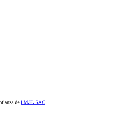
nfianza de
I.M.H. SAC