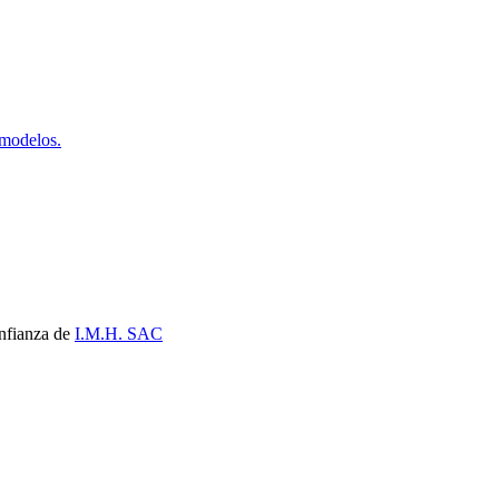
 modelos.
nfianza de
I.M.H. SAC