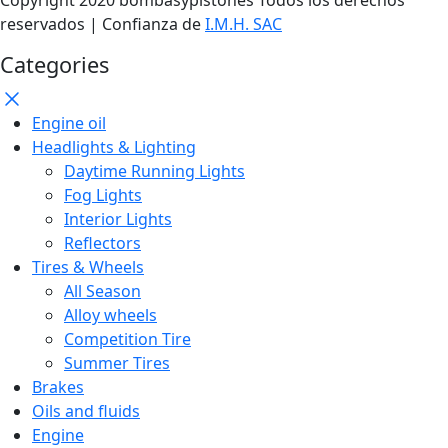
reservados | Confianza de
I.M.H. SAC
Categories
Engine oil
Headlights & Lighting
Daytime Running Lights
Fog Lights
Interior Lights
Reflectors
Tires & Wheels
All Season
Alloy wheels
Competition Tire
Summer Tires
Brakes
Oils and fluids
Engine