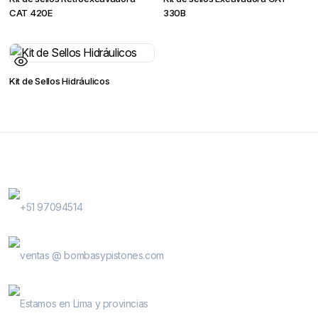
CAT 420E
330B
Kit de Sellos Hidráulicos
Contactanos
WhatsApp Contactos
+51 97094514
E-Mail
ventas @ bombasypistones.com
Bombas & Pistones
Estamos en Lima y provincias