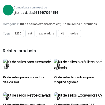
Comunícate con nosotros
¿tienes dudas?
51 997094514
Categories:
Kit de sellos excavadora cat
,
Kit de sellos hidraulicos
Tags:
325C
cat
excavadora
kit
sellos
Related products
Kit de sellos para excavadora
Kit de sellos hidráulicos para
VOLVO 140
maquina agrícola
Kit de sellos Retroexcavadora
Kit de sellos Excavadora CAT