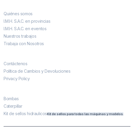
Conocenos
Quiénes somos
I.M.H. S.A.C. en provincias
I.M.H. S.A.C. en eventos
Nuestros trabajos
Trabaja con Nosotros
Contáctenos
Contáctenos
Política de Cambios y Devoluciones
Privacy Policy
Más vendidos
Bombas
Caterpillar
Kit de sellos hidraulicos
Kit de sellos para todas las máquinas y modelos.