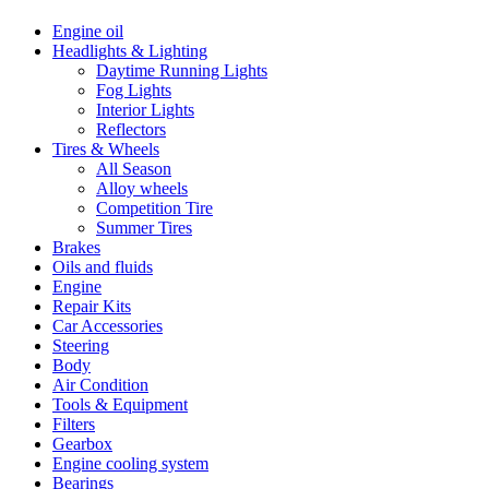
Engine oil
Headlights & Lighting
Daytime Running Lights
Fog Lights
Interior Lights
Reflectors
Tires & Wheels
All Season
Alloy wheels
Competition Tire
Summer Tires
Brakes
Oils and fluids
Engine
Repair Kits
Car Accessories
Steering
Body
Air Condition
Tools & Equipment
Filters
Gearbox
Engine cooling system
Bearings