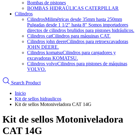
Bombas de pistones
BOMBAS HIDRAÚLICAS CATERPILLAR
Cilindros
Cilindros
Milimétricas desde 35mm hasta 250mm
Pulgadas desde 1 1/2″ hasta 8″ Somos importadores
directos de cilindros bruñidos para pistones hidráulicos.
Cilindros cat
Cilindros para máquinas CAT.
Cilindros john deere
Cilindros para retroexcavadoras
JOHN DEERE.
Cilindros komatsu
Cilindros para cargadores y
excavadoras KOMATSU.
Cilindros volvo
Cilindros para pistones de máquinas
VOLVO.
Search Product
Inicio
Kit de sellos hidraulicos
Kit de sellos Motoniveladora CAT 14G
Kit de sellos Motoniveladora
CAT 14G