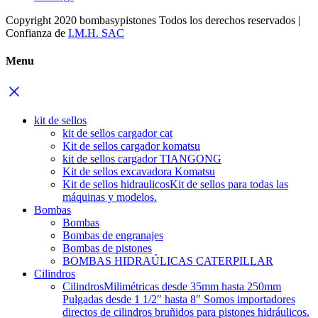
Copyright 2020 bombasypistones Todos los derechos reservados |
Confianza de
I.M.H. SAC
Menu
kit de sellos
kit de sellos cargador cat
Kit de sellos cargador komatsu
kit de sellos cargador TIANGONG
Kit de sellos excavadora Komatsu
Kit de sellos hidraulicos
Kit de sellos para todas las
máquinas y modelos.
Bombas
Bombas
Bombas de engranajes
Bombas de pistones
BOMBAS HIDRAÚLICAS CATERPILLAR
Cilindros
Cilindros
Milimétricas desde 35mm hasta 250mm
Pulgadas desde 1 1/2″ hasta 8″ Somos importadores
directos de cilindros bruñidos para pistones hidráulicos.