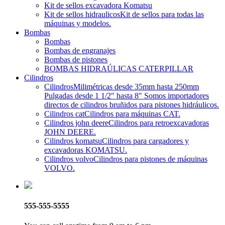
Kit de sellos excavadora Komatsu
Kit de sellos hidraulicos
Kit de sellos para todas las
máquinas y modelos.
Bombas
Bombas
Bombas de engranajes
Bombas de pistones
BOMBAS HIDRAÚLICAS CATERPILLAR
Cilindros
Cilindros
Milimétricas desde 35mm hasta 250mm
Pulgadas desde 1 1/2″ hasta 8″ Somos importadores
directos de cilindros bruñidos para pistones hidráulicos.
Cilindros cat
Cilindros para máquinas CAT.
Cilindros john deere
Cilindros para retroexcavadoras
JOHN DEERE.
Cilindros komatsu
Cilindros para cargadores y
excavadoras KOMATSU.
Cilindros volvo
Cilindros para pistones de máquinas
VOLVO.
555-555-5555