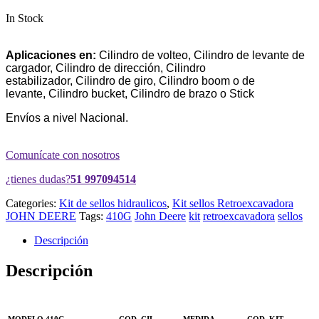
In Stock
Aplicaciones en:
Cilindro de volteo, Cilindro de levante de
cargador, Cilindro de dirección, Cilindro
estabilizador, Cilindro de giro, Cilindro boom o de
levante, Cilindro bucket, Cilindro de brazo o Stick
Envíos a nivel Nacional.
Comunícate con nosotros
¿tienes dudas?
51 997094514
Categories:
Kit de sellos hidraulicos
,
Kit sellos Retroexcavadora
JOHN DEERE
Tags:
410G
John Deere
kit
retroexcavadora
sellos
Descripción
Descripción
MODELO 410G
COD. CIL.
MEDIDA
COD. KIT