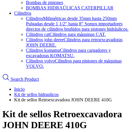
Bombas de pistones
BOMBAS HIDRAÚLICAS CATERPILLAR
Cilindros
Cilindros
Milimétricas desde 35mm hasta 250mm
Pulgadas desde 1 1/2″ hasta 8″ Somos importadores
directos de cilindros bruñidos para pistones hidráulicos.
Cilindros cat
Cilindros para máquinas CAT.
Cilindros john deere
Cilindros para retroexcavadoras
JOHN DEERE.
Cilindros komatsu
Cilindros para cargadores y
excavadoras KOMATSU.
Cilindros volvo
Cilindros para pistones de máquinas
VOLVO.
Search Product
Inicio
Kit de sellos hidraulicos
Kit de sellos Retroexcavadora JOHN DEERE 410G
Kit de sellos Retroexcavadora
JOHN DEERE 410G