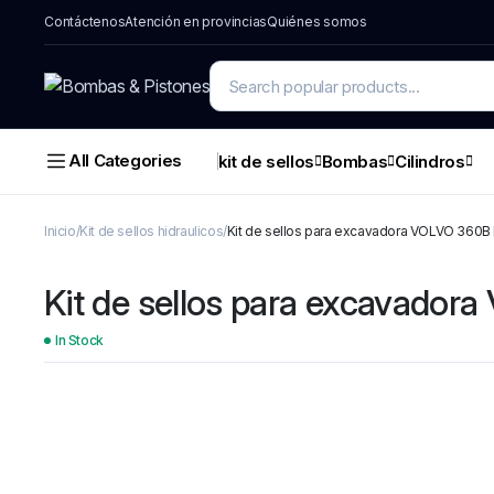
Contáctenos
Atención en provincias
Quiénes somos
All Categories
kit de sellos
Bombas
Cilindros
Inicio
Kit de sellos hidraulicos
Kit de sellos para excavadora VOLVO 360B
Kit de sellos para excavado
In Stock