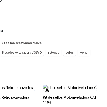
zo
14
,
kit sellos excavadora volvo
Kit sellos excavadora VOLVO
retenes
sellos
volvo
os Retroexcavadora
Kit de sellos Motoniveladora CAT
140H