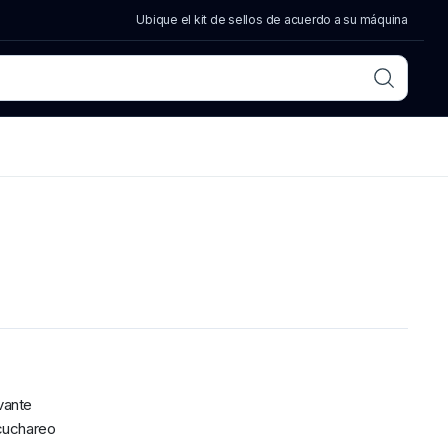
Ubique el kit de sellos de acuerdo a su máquina
vante
 cuchareo