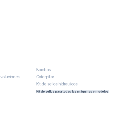
Más vendidos
Bombas
evoluciones
Caterpillar
Kit de sellos hidraulicos
Kit de sellos para todas las máquinas y modelos.