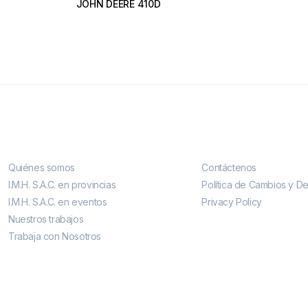
JOHN DEERE 410D
Conocenos
Contáctenos
Quiénes somos
Contáctenos
I.M.H. S.A.C. en provincias
Política de Cambios y D
I.M.H. S.A.C. en eventos
Privacy Policy
Nuestros trabajos
Trabaja con Nosotros