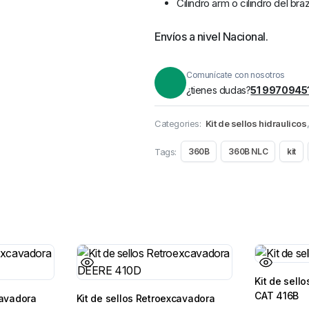
Cilindro arm o cilindro del bra
Envíos a nivel Nacional.
Comunícate con nosotros
¿tienes dudas?
51 9970945
Categories:
Kit de sellos hidraulicos
Tags:
360B
360B NLC
kit
Kit de sell
CAT 416B
cavadora
Kit de sellos Retroexcavadora