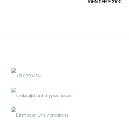
JOHN DEERE 310C
Contactanos
WhatsApp Contactos
+51 97094514
E-Mail
ventas @ bombasypistones.com
Bombas & Pistones
Estamos en Lima y provincias