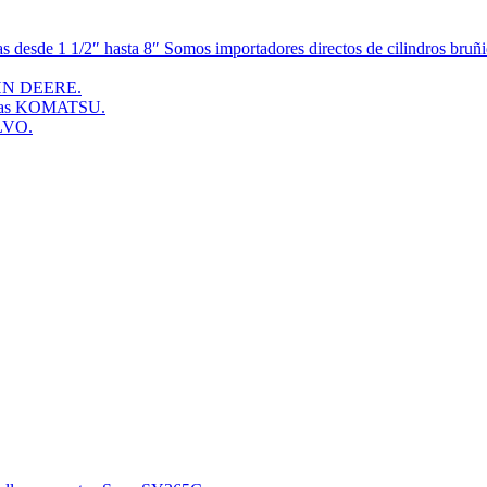
esde 1 1/2″ hasta 8″ Somos importadores directos de cilindros bruñid
JOHN DEERE.
doras KOMATSU.
OLVO.