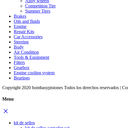
Alloy wheels
Competition Tire
Summer Tires
Brakes
Oils and fluids
Engine
Repair Kits
Car Accessories
Steering
Body
Air Condition
Tools & Equipment
Filters
Gearbox
Engine cooling system
Bearings
Copyright 2020 bombasypistones Todos los derechos reservados | Co
Menu
kit de sellos
kit de sellos cargador cat