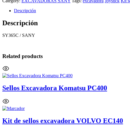
Category:
EXCAVADORAS SANY
Tags:
excavadora
Joystick
Kit s
Descripción
Descripción
SY365C / SANY
Related products
Sellos Excavadora Komatsu PC400
Kit de sellos excavadora VOLVO EC140