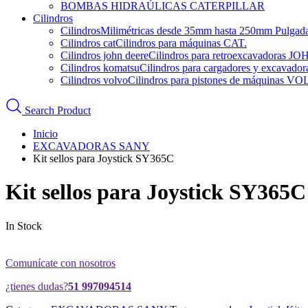
BOMBAS HIDRAÚLICAS CATERPILLAR
Cilindros
Cilindros
Milimétricas desde 35mm hasta 250mm Pulgadas d
Cilindros cat
Cilindros para máquinas CAT.
Cilindros john deere
Cilindros para retroexcavadoras 
Cilindros komatsu
Cilindros para cargadores y excava
Cilindros volvo
Cilindros para pistones de máquinas V
Search Product
Inicio
EXCAVADORAS SANY
Kit sellos para Joystick SY365C
Kit sellos para Joystick SY365C
In Stock
Comunícate con nosotros
¿tienes dudas?
51 997094514