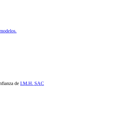
 modelos.
nfianza de
I.M.H. SAC