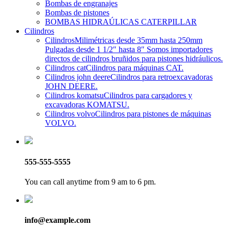
Bombas de engranajes
Bombas de pistones
BOMBAS HIDRAÚLICAS CATERPILLAR
Cilindros
Cilindros
Milimétricas desde 35mm hasta 250mm
Pulgadas desde 1 1/2″ hasta 8″ Somos importadores
directos de cilindros bruñidos para pistones hidráulicos.
Cilindros cat
Cilindros para máquinas CAT.
Cilindros john deere
Cilindros para retroexcavadoras
JOHN DEERE.
Cilindros komatsu
Cilindros para cargadores y
excavadoras KOMATSU.
Cilindros volvo
Cilindros para pistones de máquinas
VOLVO.
555-555-5555
You can call anytime from 9 am to 6 pm.
info@example.com