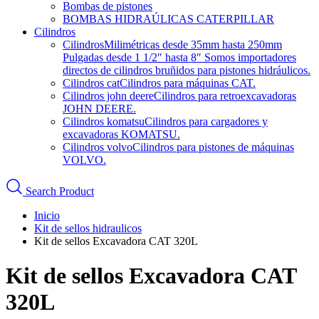
Bombas de pistones
BOMBAS HIDRAÚLICAS CATERPILLAR
Cilindros
Cilindros
Milimétricas desde 35mm hasta 250mm
Pulgadas desde 1 1/2″ hasta 8″ Somos importadores
directos de cilindros bruñidos para pistones hidráulicos.
Cilindros cat
Cilindros para máquinas CAT.
Cilindros john deere
Cilindros para retroexcavadoras
JOHN DEERE.
Cilindros komatsu
Cilindros para cargadores y
excavadoras KOMATSU.
Cilindros volvo
Cilindros para pistones de máquinas
VOLVO.
Search Product
Inicio
Kit de sellos hidraulicos
Kit de sellos Excavadora CAT 320L
Kit de sellos Excavadora CAT
320L