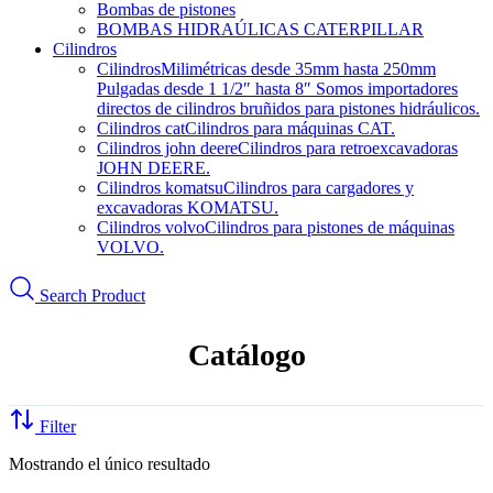
Bombas de pistones
BOMBAS HIDRAÚLICAS CATERPILLAR
Cilindros
Cilindros
Milimétricas desde 35mm hasta 250mm
Pulgadas desde 1 1/2″ hasta 8″ Somos importadores
directos de cilindros bruñidos para pistones hidráulicos.
Cilindros cat
Cilindros para máquinas CAT.
Cilindros john deere
Cilindros para retroexcavadoras
JOHN DEERE.
Cilindros komatsu
Cilindros para cargadores y
excavadoras KOMATSU.
Cilindros volvo
Cilindros para pistones de máquinas
VOLVO.
Search Product
Catálogo
Filter
Mostrando el único resultado