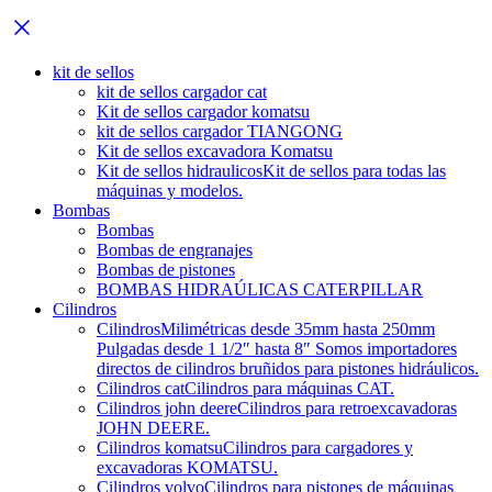
kit de sellos
kit de sellos cargador cat
Kit de sellos cargador komatsu
kit de sellos cargador TIANGONG
Kit de sellos excavadora Komatsu
Kit de sellos hidraulicos
Kit de sellos para todas las
máquinas y modelos.
Bombas
Bombas
Bombas de engranajes
Bombas de pistones
BOMBAS HIDRAÚLICAS CATERPILLAR
Cilindros
Cilindros
Milimétricas desde 35mm hasta 250mm
Pulgadas desde 1 1/2″ hasta 8″ Somos importadores
directos de cilindros bruñidos para pistones hidráulicos.
Cilindros cat
Cilindros para máquinas CAT.
Cilindros john deere
Cilindros para retroexcavadoras
JOHN DEERE.
Cilindros komatsu
Cilindros para cargadores y
excavadoras KOMATSU.
Cilindros volvo
Cilindros para pistones de máquinas