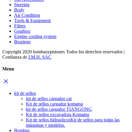
Steering
Body
Air Condition
Tools & Equipment
Filters
Gearbox
Engine cooling system
Bearings
Copyright 2020 bombasypistones Todos los derechos reservados |
Confianza de
I.M.H. SAC
Menu
kit de sellos
kit de sellos cargador cat
Kit de sellos cargador komatsu
kit de sellos cargador TIANGONG
Kit de sellos excavadora Komatsu
Kit de sellos hidraulicos
Kit de sellos para todas las
máquinas y modelos.
Bombas