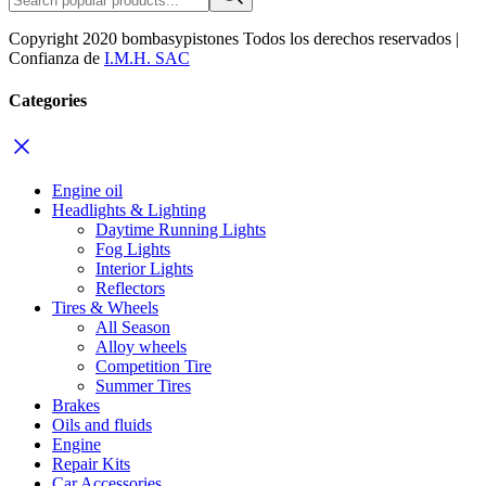
Copyright 2020 bombasypistones Todos los derechos reservados |
Confianza de
I.M.H. SAC
Categories
Engine oil
Headlights & Lighting
Daytime Running Lights
Fog Lights
Interior Lights
Reflectors
Tires & Wheels
All Season
Alloy wheels
Competition Tire
Summer Tires
Brakes
Oils and fluids
Engine
Repair Kits
Car Accessories