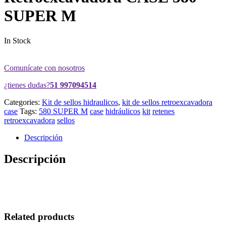
SUPER M
In Stock
Comunícate con nosotros
¿tienes dudas?
51 997094514
Categories:
Kit de sellos hidraulicos
,
kit de sellos retroexcavadora
case
Tags:
580 SUPER M
case
hidráulicos
kit
retenes
retroexcavadora
sellos
Descripción
Descripción
Related products