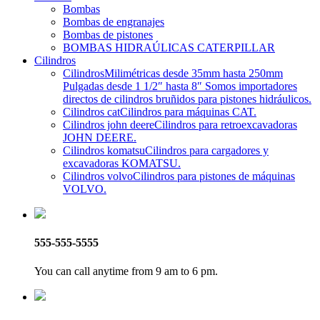
Bombas
Bombas de engranajes
Bombas de pistones
BOMBAS HIDRAÚLICAS CATERPILLAR
Cilindros
Cilindros
Milimétricas desde 35mm hasta 250mm
Pulgadas desde 1 1/2″ hasta 8″ Somos importadores
directos de cilindros bruñidos para pistones hidráulicos.
Cilindros cat
Cilindros para máquinas CAT.
Cilindros john deere
Cilindros para retroexcavadoras
JOHN DEERE.
Cilindros komatsu
Cilindros para cargadores y
excavadoras KOMATSU.
Cilindros volvo
Cilindros para pistones de máquinas
VOLVO.
555-555-5555
You can call anytime from 9 am to 6 pm.