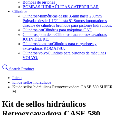
Bombas de pistones
BOMBAS HIDRAÚLICAS CATERPILLAR
Cilindros
Cilindros
Milimétricas desde 35mm hasta 250mm
Pulgadas desde 1 1/2″ hasta 8″ Somos importadores
directos de cilindros bruñidos para pistones hidráulicos.
Cilindros cat
Cilindros para máquinas CAT.
Cilindros john deere
Cilindros para retroexcavadoras
JOHN DEERE.
Cilindros komatsu
Cilindros para cargadores y
excavadoras KOMATSU.
Cilindros volvo
Cilindros para pistones de máquinas
VOLVO.
Search Product
Inicio
Kit de sellos hidraulicos
Kit de sellos hidráulicos Retroexcavadora CASE 580 SUPER
M
Kit de sellos hidráulicos
Retroexcavadora CASE 580