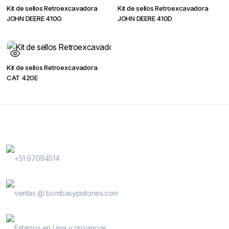
Kit de sellos Retroexcavadora
Kit de sellos Retroexcavadora
JOHN DEERE 410G
JOHN DEERE 410D
Kit de sellos Retroexcavadora
CAT 420E
Contactanos
WhatsApp Contactos
+51 97094514
E-Mail
ventas @ bombasypistones.com
Bombas & Pistones
Estamos en Lima y provincias