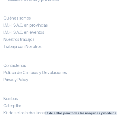
Conocenos
Quiénes somos
I.M.H. S.A.C. en provincias
I.M.H. S.A.C. en eventos
Nuestros trabajos
Trabaja con Nosotros
Contáctenos
Contáctenos
Política de Cambios y Devoluciones
Privacy Policy
Más vendidos
Bombas
Caterpillar
Kit de sellos hidraulicos
Kit de sellos para todas las máquinas y modelos.