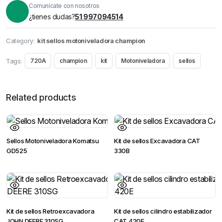
Comunícate con nosotros
¿tienes dudas?
51 997094514
Category:
kit sellos motoniveladora champion
Tags:
720A
champion
kit
Motoniveladora
sellos
Related products
Sellos Motoniveladora Komatsu
Kit de sellos Excavadora CAT
GD525
330B
Kit de sellos Retroexcavadora
Kit de sellos cilindro estabilizador
JOHN DEERE 310SG
CAT 420E