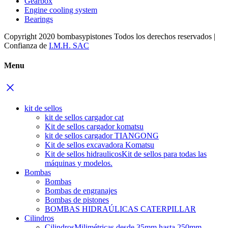
Gearbox
Engine cooling system
Bearings
Copyright 2020 bombasypistones Todos los derechos reservados |
Confianza de
I.M.H. SAC
Menu
kit de sellos
kit de sellos cargador cat
Kit de sellos cargador komatsu
kit de sellos cargador TIANGONG
Kit de sellos excavadora Komatsu
Kit de sellos hidraulicos
Kit de sellos para todas las
máquinas y modelos.
Bombas
Bombas
Bombas de engranajes
Bombas de pistones
BOMBAS HIDRAÚLICAS CATERPILLAR
Cilindros
Cilindros
Milimétricas desde 35mm hasta 250mm