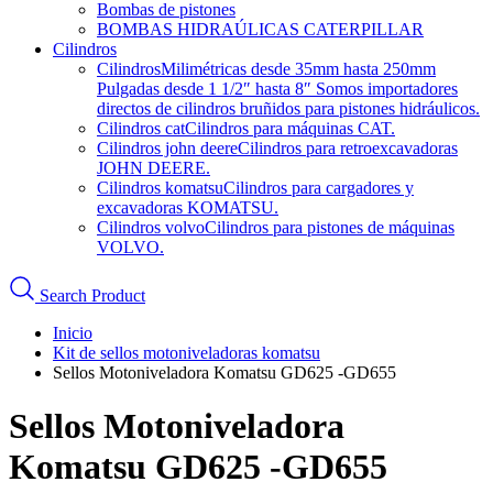
Bombas de pistones
BOMBAS HIDRAÚLICAS CATERPILLAR
Cilindros
Cilindros
Milimétricas desde 35mm hasta 250mm
Pulgadas desde 1 1/2″ hasta 8″ Somos importadores
directos de cilindros bruñidos para pistones hidráulicos.
Cilindros cat
Cilindros para máquinas CAT.
Cilindros john deere
Cilindros para retroexcavadoras
JOHN DEERE.
Cilindros komatsu
Cilindros para cargadores y
excavadoras KOMATSU.
Cilindros volvo
Cilindros para pistones de máquinas
VOLVO.
Search Product
Inicio
Kit de sellos motoniveladoras komatsu
Sellos Motoniveladora Komatsu GD625 -GD655
Sellos Motoniveladora
Komatsu GD625 -GD655