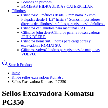
Bombas de pistones
BOMBAS HIDRAÚLICAS CATERPILLAR
Cilindros
Cilindros
Milimétricas desde 35mm hasta 250mm
Pulgadas desde 1 1/2″ hasta 8″ Somos importadores
directos de cilindros bruñidos para pistones hidráulicos.
Cilindros cat
Cilindros para máquinas CAT.
Cilindros john deere
Cilindros para retroexcavadoras
JOHN DEERE.
Cilindros komatsu
Cilindros para cargadores y
excavadoras KOMATSU.
Cilindros volvo
Cilindros para pistones de máquinas
VOLVO.
Search Product
Inicio
Kit de sellos excavadora Komatsu
Sellos Excavadora Komatsu PC350
Sellos Excavadora Komatsu
PC350