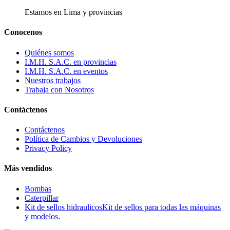
Estamos en Lima y provincias
Conocenos
Quiénes somos
I.M.H. S.A.C. en provincias
I.M.H. S.A.C. en eventos
Nuestros trabajos
Trabaja con Nosotros
Contáctenos
Contáctenos
Política de Cambios y Devoluciones
Privacy Policy
Más vendidos
Bombas
Caterpillar
Kit de sellos hidraulicos
Kit de sellos para todas las máquinas
y modelos.