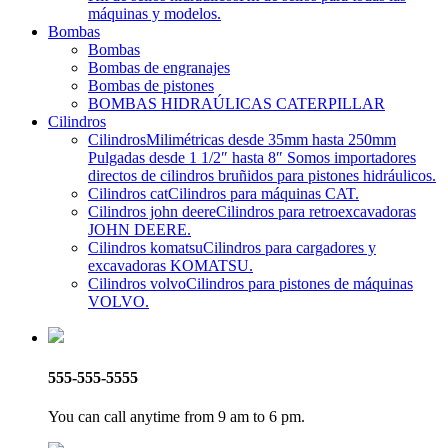
máquinas y modelos.
Bombas
Bombas
Bombas de engranajes
Bombas de pistones
BOMBAS HIDRAÚLICAS CATERPILLAR
Cilindros
Cilindros
Milimétricas desde 35mm hasta 250mm
Pulgadas desde 1 1/2″ hasta 8″ Somos importadores
directos de cilindros bruñidos para pistones hidráulicos.
Cilindros cat
Cilindros para máquinas CAT.
Cilindros john deere
Cilindros para retroexcavadoras
JOHN DEERE.
Cilindros komatsu
Cilindros para cargadores y
excavadoras KOMATSU.
Cilindros volvo
Cilindros para pistones de máquinas
VOLVO.
555-555-5555
You can call anytime from 9 am to 6 pm.