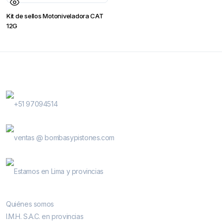
Kit de sellos Motoniveladora CAT
12G
Contactanos
WhatsApp Contactos
+51 97094514
E-Mail
ventas @ bombasypistones.com
Bombas & Pistones
Estamos en Lima y provincias
Conocenos
Quiénes somos
I.M.H. S.A.C. en provincias