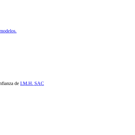
 modelos.
nfianza de
I.M.H. SAC