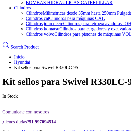
BOMBAS HIDRAÚLICAS CATERPILLAR
Cilindros
Cilindros
Milimétricas desde 35mm hasta 250mm Pulgadas d
Cilindros cat
Cilindros para máquinas CAT.
Cilindros john deere
Cilindros para retroexcavadoras 
Cilindros komatsu
Cilindros para cargadores y excava
Cilindros volvo
Cilindros para pistones de máquinas V
Search Product
Inicio
Hyundai
Kit sellos para Swivel R330LC-9S
Kit sellos para Swivel R330LC-
In Stock
Comunícate con nosotros
¿tienes dudas?
51 997094514