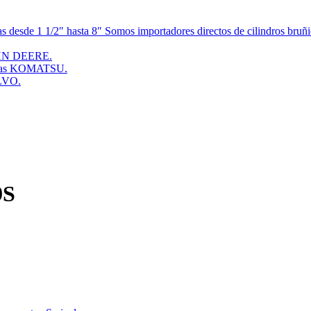
esde 1 1/2″ hasta 8″ Somos importadores directos de cilindros bruñid
JOHN DEERE.
doras KOMATSU.
OLVO.
9S