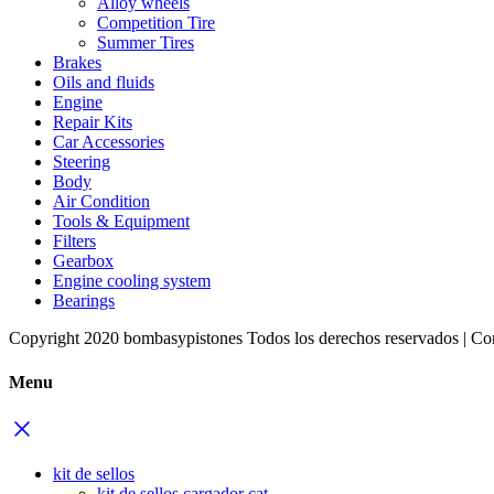
Alloy wheels
Competition Tire
Summer Tires
Brakes
Oils and fluids
Engine
Repair Kits
Car Accessories
Steering
Body
Air Condition
Tools & Equipment
Filters
Gearbox
Engine cooling system
Bearings
Copyright 2020 bombasypistones Todos los derechos reservados | Co
Menu
kit de sellos
kit de sellos cargador cat