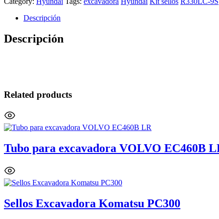
Category:
Hyundai
Tags:
excavadora
Hyundai
Kit sellos
R330LC-9S
Descripción
Descripción
Related products
Tubo para excavadora VOLVO EC460B L
Sellos Excavadora Komatsu PC300