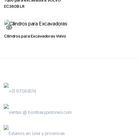
EC360B LR
Cilindros para Excavadoras Volvo
Contactanos
WhatsApp Contactos
+51 97094514
E-Mail
ventas @ bombasypistones.com
Bombas & Pistones
Estamos en Lima y provincias