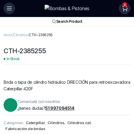
0
Search Product
Inicio
Cilindros
CTH-2385255
CTH-2385255
In Stock
Brida o tapa de cilindro hidráulico DIRECCIÓN para retroexcavadora
Caterpillar 420F
Comunícate con nosotros
¿tienes dudas?
51 997094514
Categories:
Caterpillar
,
Cilindros
,
Cilindros cat
,
Fabricación de bridas