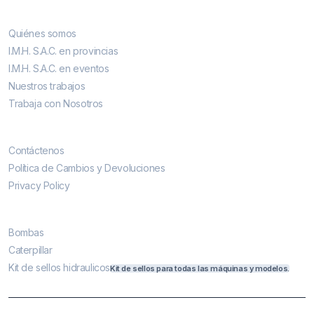
Conocenos
Quiénes somos
I.M.H. S.A.C. en provincias
I.M.H. S.A.C. en eventos
Nuestros trabajos
Trabaja con Nosotros
Contáctenos
Contáctenos
Política de Cambios y Devoluciones
Privacy Policy
Más vendidos
Bombas
Caterpillar
Kit de sellos hidraulicos
Kit de sellos para todas las máquinas y modelos.