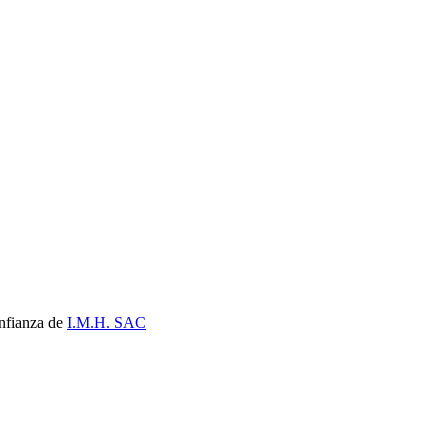
nfianza de
I.M.H. SAC