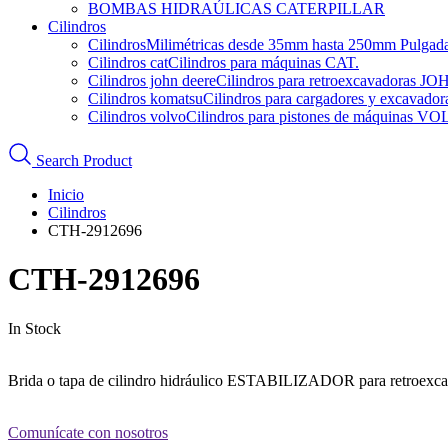
BOMBAS HIDRAÚLICAS CATERPILLAR
Cilindros
Cilindros
Milimétricas desde 35mm hasta 250mm Pulgadas d
Cilindros cat
Cilindros para máquinas CAT.
Cilindros john deere
Cilindros para retroexcavadoras 
Cilindros komatsu
Cilindros para cargadores y excava
Cilindros volvo
Cilindros para pistones de máquinas V
Search Product
Inicio
Cilindros
CTH-2912696
CTH-2912696
In Stock
Brida o tapa de cilindro hidráulico ESTABILIZADOR para retroexca
Comunícate con nosotros