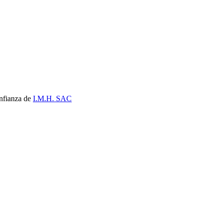
nfianza de
I.M.H. SAC