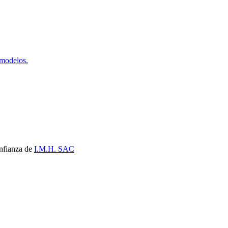
 modelos.
nfianza de
I.M.H. SAC