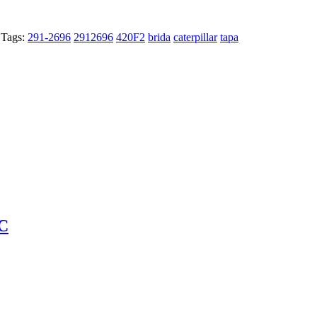
Tags:
291-2696
2912696
420F2
brida
caterpillar
tapa
C