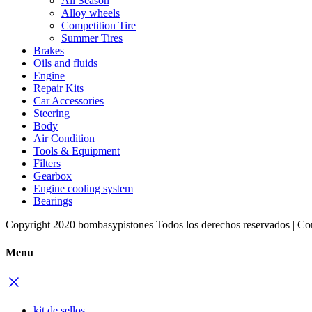
All Season
Alloy wheels
Competition Tire
Summer Tires
Brakes
Oils and fluids
Engine
Repair Kits
Car Accessories
Steering
Body
Air Condition
Tools & Equipment
Filters
Gearbox
Engine cooling system
Bearings
Copyright 2020 bombasypistones Todos los derechos reservados | Co
Menu
kit de sellos