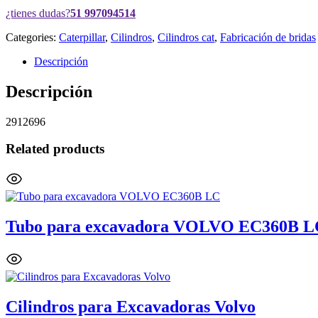
¿tienes dudas?
51 997094514
Categories:
Caterpillar
,
Cilindros
,
Cilindros cat
,
Fabricación de bridas
Descripción
Descripción
2912696
Related products
Tubo para excavadora VOLVO EC360B L
Cilindros para Excavadoras Volvo