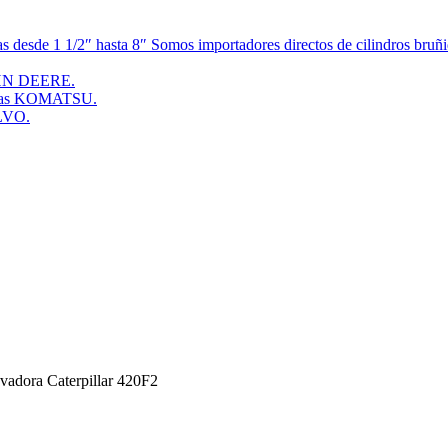
esde 1 1/2″ hasta 8″ Somos importadores directos de cilindros bruñid
JOHN DEERE.
doras KOMATSU.
OLVO.
vadora Caterpillar 420F2