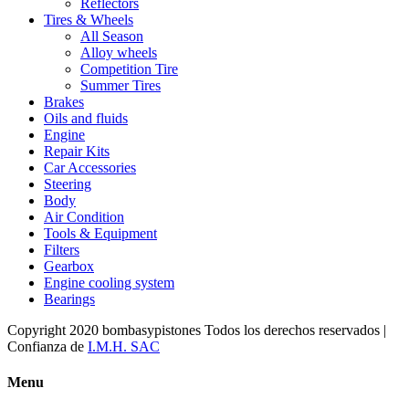
Reflectors
Tires & Wheels
All Season
Alloy wheels
Competition Tire
Summer Tires
Brakes
Oils and fluids
Engine
Repair Kits
Car Accessories
Steering
Body
Air Condition
Tools & Equipment
Filters
Gearbox
Engine cooling system
Bearings
Copyright 2020 bombasypistones Todos los derechos reservados |
Confianza de
I.M.H. SAC
Menu