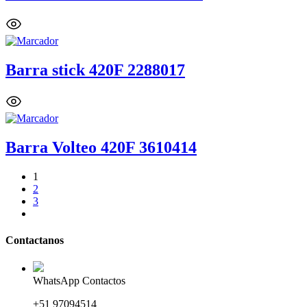
Barra stick 420F 2288017
Barra Volteo 420F 3610414
1
2
3
Contactanos
WhatsApp Contactos
+51 97094514