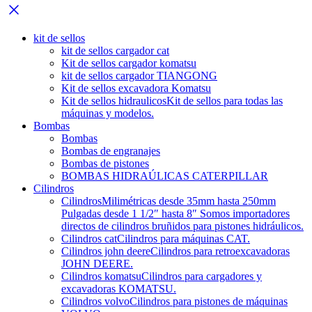
kit de sellos
kit de sellos cargador cat
Kit de sellos cargador komatsu
kit de sellos cargador TIANGONG
Kit de sellos excavadora Komatsu
Kit de sellos hidraulicos
Kit de sellos para todas las
máquinas y modelos.
Bombas
Bombas
Bombas de engranajes
Bombas de pistones
BOMBAS HIDRAÚLICAS CATERPILLAR
Cilindros
Cilindros
Milimétricas desde 35mm hasta 250mm
Pulgadas desde 1 1/2″ hasta 8″ Somos importadores
directos de cilindros bruñidos para pistones hidráulicos.
Cilindros cat
Cilindros para máquinas CAT.
Cilindros john deere
Cilindros para retroexcavadoras
JOHN DEERE.
Cilindros komatsu
Cilindros para cargadores y
excavadoras KOMATSU.
Cilindros volvo
Cilindros para pistones de máquinas