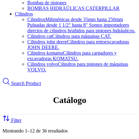
Bombas de pistones
BOMBAS HIDRAÚLICAS CATERPILLAR
Cilindros
Cilindros
Milimétricas desde 35mm hasta 250mm
Pulgadas desde 1 1/2″ hasta 8″ Somos importadores
directos de cilindros bruñidos para pistones hidráulicos.
Cilindros cat
Cilindros para máquinas CAT.
Cilindros john deere
Cilindros para retroexcavadoras
JOHN DEERE.
Cilindros komatsu
Cilindros para cargadores y
excavadoras KOMATSU.
Cilindros volvo
Cilindros para pistones de máquinas
VOLVO.
Search Product
Catálogo
Filter
Mostrando 1–12 de 36 resultados