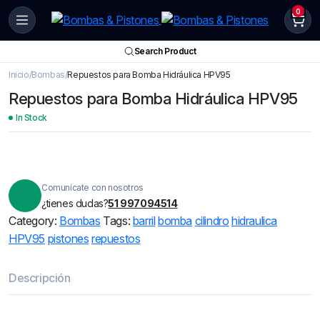
0
Search Product
Inicio
Bombas
Repuestos para Bomba Hidráulica HPV95
Repuestos para Bomba Hidráulica HPV95
In Stock
Comunícate con nosotros
¿tienes dudas?
51 997094514
Category:
Bombas
Tags:
barril
bomba
cilindro
hidraulica
HPV95
pistones
repuestos
Descripción