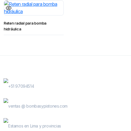
Reten radial para bomba
hidráulica
Contactanos
WhatsApp Contactos
+51 97094514
E-Mail
ventas @ bombasypistones.com
Bombas & Pistones
Estamos en Lima y provincias