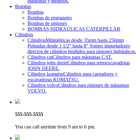
máquinas y modelos.
Bombas
Bombas
Bombas de engranajes
Bombas de pistones
BOMBAS HIDRAÚLICAS CATERPILLAR
Cilindros
Cilindros
Milimétricas desde 35mm hasta 250mm
Pulgadas desde 1 1/2″ hasta 8″ Somos importadores
directos de cilindros bruñidos para pistones hidráulicos.
Cilindros cat
Cilindros para máquinas CAT.
Cilindros john deere
Cilindros para retroexcavadoras
JOHN DEERE.
Cilindros komatsu
Cilindros para cargadores y
excavadoras KOMATSU.
Cilindros volvo
Cilindros para pistones de máquinas
VOLVO.
555-555-5555
You can call anytime from 9 am to 6 pm.