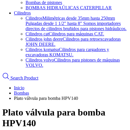
Bombas de pistones
BOMBAS HIDRAÚLICAS CATERPILLAR
Cilindros
Cilindros
Milimétricas desde 35mm hasta 250mm
Pulgadas desde 1 1/2″ hasta 8″ Somos importadores
directos de cilindros bruñidos para pistones hidráulicos.
Cilindros cat
Cilindros para máquinas CAT.
Cilindros john deere
Cilindros para retroexcavadoras
JOHN DEERE.
Cilindros komatsu
Cilindros para cargadores y
excavadoras KOMATSU.
Cilindros volvo
Cilindros para pistones de máquinas
VOLVO.
Search Product
Inicio
Bombas
Plato válvula para bomba HPV140
Plato válvula para bomba
HPV140