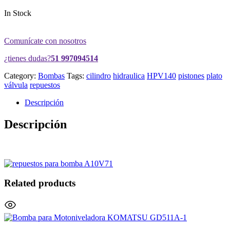
In Stock
Comunícate con nosotros
¿tienes dudas?
51 997094514
Category:
Bombas
Tags:
cilindro
hidraulica
HPV140
pistones
plato
válvula
repuestos
Descripción
Descripción
Related products