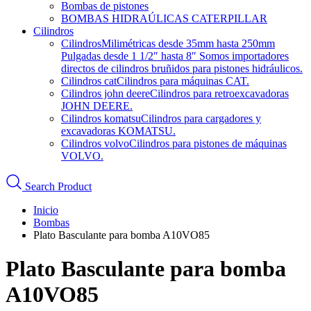
Bombas de pistones
BOMBAS HIDRAÚLICAS CATERPILLAR
Cilindros
Cilindros
Milimétricas desde 35mm hasta 250mm
Pulgadas desde 1 1/2″ hasta 8″ Somos importadores
directos de cilindros bruñidos para pistones hidráulicos.
Cilindros cat
Cilindros para máquinas CAT.
Cilindros john deere
Cilindros para retroexcavadoras
JOHN DEERE.
Cilindros komatsu
Cilindros para cargadores y
excavadoras KOMATSU.
Cilindros volvo
Cilindros para pistones de máquinas
VOLVO.
Search Product
Inicio
Bombas
Plato Basculante para bomba A10VO85
Plato Basculante para bomba
A10VO85