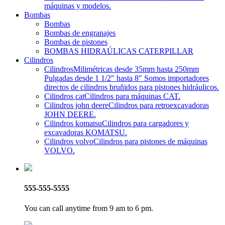
máquinas y modelos.
Bombas
Bombas
Bombas de engranajes
Bombas de pistones
BOMBAS HIDRAÚLICAS CATERPILLAR
Cilindros
Cilindros
Milimétricas desde 35mm hasta 250mm
Pulgadas desde 1 1/2″ hasta 8″ Somos importadores
directos de cilindros bruñidos para pistones hidráulicos.
Cilindros cat
Cilindros para máquinas CAT.
Cilindros john deere
Cilindros para retroexcavadoras
JOHN DEERE.
Cilindros komatsu
Cilindros para cargadores y
excavadoras KOMATSU.
Cilindros volvo
Cilindros para pistones de máquinas
VOLVO.
555-555-5555
You can call anytime from 9 am to 6 pm.