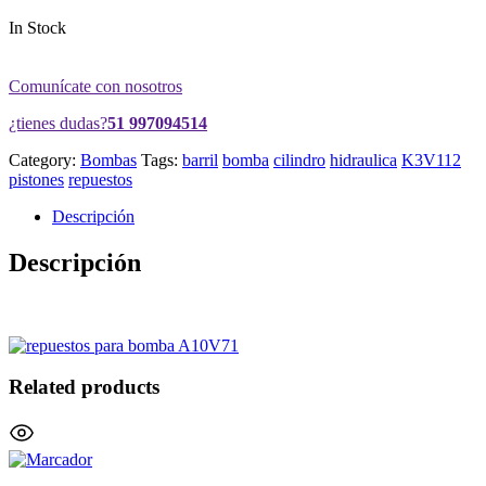
In Stock
Comunícate con nosotros
¿tienes dudas?
51 997094514
Category:
Bombas
Tags:
barril
bomba
cilindro
hidraulica
K3V112
pistones
repuestos
Descripción
Descripción
Related products