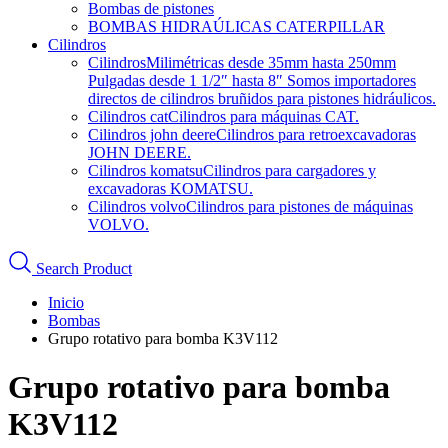
Bombas de pistones
BOMBAS HIDRAÚLICAS CATERPILLAR
Cilindros
Cilindros
Milimétricas desde 35mm hasta 250mm
Pulgadas desde 1 1/2″ hasta 8″ Somos importadores
directos de cilindros bruñidos para pistones hidráulicos.
Cilindros cat
Cilindros para máquinas CAT.
Cilindros john deere
Cilindros para retroexcavadoras
JOHN DEERE.
Cilindros komatsu
Cilindros para cargadores y
excavadoras KOMATSU.
Cilindros volvo
Cilindros para pistones de máquinas
VOLVO.
Search Product
Inicio
Bombas
Grupo rotativo para bomba K3V112
Grupo rotativo para bomba
K3V112