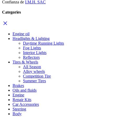
Confianza de
I.M.H. SAC
Categories
Engine oil
Headlights & Lighting
Daytime Running Lights
Fog Lights
Interior Lights
Reflectors
Tires & Wheels
All Season
Alloy wheels
Competition Tire
Summer Tires
Brakes
Oils and fluids
Engine
Repair Kits
Car Accessories
Steering
Body