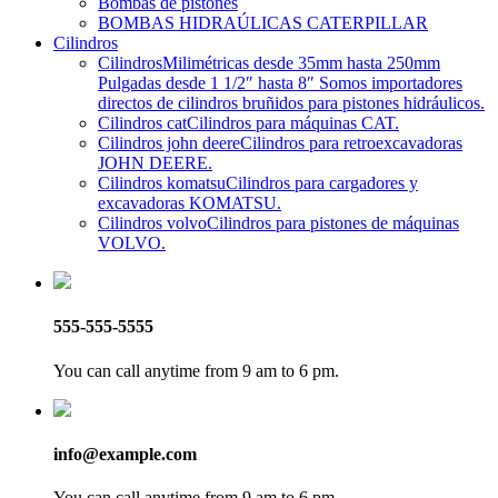
Bombas de pistones
BOMBAS HIDRAÚLICAS CATERPILLAR
Cilindros
Cilindros
Milimétricas desde 35mm hasta 250mm
Pulgadas desde 1 1/2″ hasta 8″ Somos importadores
directos de cilindros bruñidos para pistones hidráulicos.
Cilindros cat
Cilindros para máquinas CAT.
Cilindros john deere
Cilindros para retroexcavadoras
JOHN DEERE.
Cilindros komatsu
Cilindros para cargadores y
excavadoras KOMATSU.
Cilindros volvo
Cilindros para pistones de máquinas
VOLVO.
555-555-5555
You can call anytime from 9 am to 6 pm.
info@example.com
You can call anytime from 9 am to 6 pm.