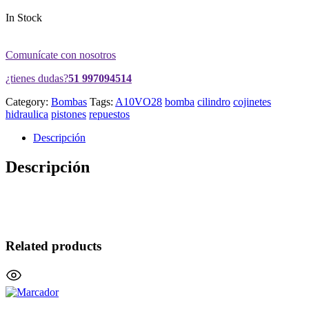
In Stock
Comunícate con nosotros
¿tienes dudas?
51 997094514
Category:
Bombas
Tags:
A10VO28
bomba
cilindro
cojinetes
hidraulica
pistones
repuestos
Descripción
Descripción
Related products