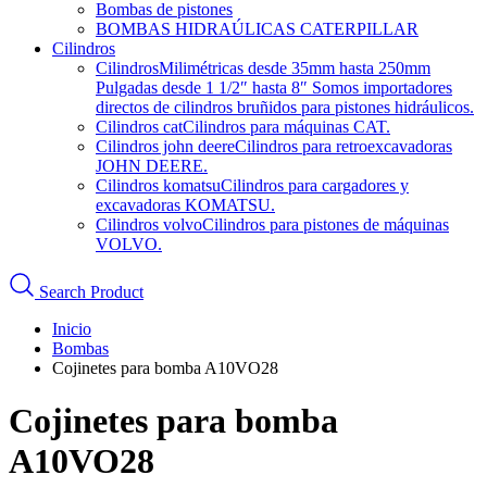
Bombas de pistones
BOMBAS HIDRAÚLICAS CATERPILLAR
Cilindros
Cilindros
Milimétricas desde 35mm hasta 250mm
Pulgadas desde 1 1/2″ hasta 8″ Somos importadores
directos de cilindros bruñidos para pistones hidráulicos.
Cilindros cat
Cilindros para máquinas CAT.
Cilindros john deere
Cilindros para retroexcavadoras
JOHN DEERE.
Cilindros komatsu
Cilindros para cargadores y
excavadoras KOMATSU.
Cilindros volvo
Cilindros para pistones de máquinas
VOLVO.
Search Product
Inicio
Bombas
Cojinetes para bomba A10VO28
Cojinetes para bomba
A10VO28