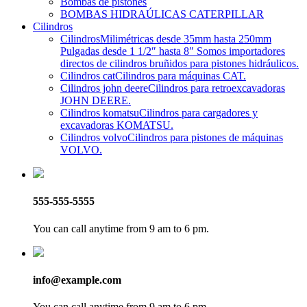
Bombas de pistones
BOMBAS HIDRAÚLICAS CATERPILLAR
Cilindros
Cilindros
Milimétricas desde 35mm hasta 250mm
Pulgadas desde 1 1/2″ hasta 8″ Somos importadores
directos de cilindros bruñidos para pistones hidráulicos.
Cilindros cat
Cilindros para máquinas CAT.
Cilindros john deere
Cilindros para retroexcavadoras
JOHN DEERE.
Cilindros komatsu
Cilindros para cargadores y
excavadoras KOMATSU.
Cilindros volvo
Cilindros para pistones de máquinas
VOLVO.
555-555-5555
You can call anytime from 9 am to 6 pm.
info@example.com
You can call anytime from 9 am to 6 pm.