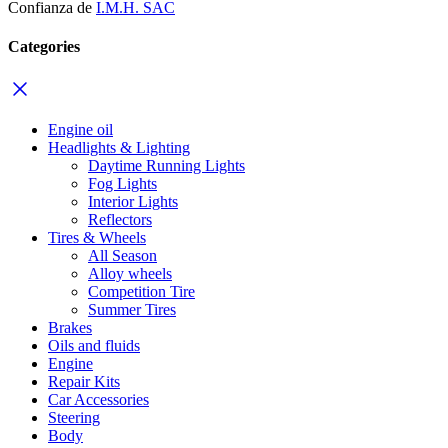
Confianza de
I.M.H. SAC
Categories
Engine oil
Headlights & Lighting
Daytime Running Lights
Fog Lights
Interior Lights
Reflectors
Tires & Wheels
All Season
Alloy wheels
Competition Tire
Summer Tires
Brakes
Oils and fluids
Engine
Repair Kits
Car Accessories
Steering
Body