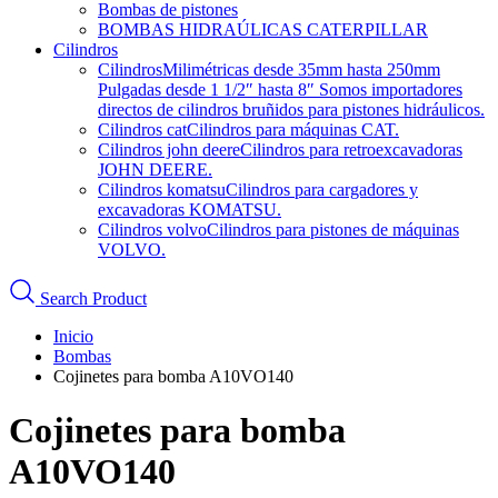
Bombas de pistones
BOMBAS HIDRAÚLICAS CATERPILLAR
Cilindros
Cilindros
Milimétricas desde 35mm hasta 250mm
Pulgadas desde 1 1/2″ hasta 8″ Somos importadores
directos de cilindros bruñidos para pistones hidráulicos.
Cilindros cat
Cilindros para máquinas CAT.
Cilindros john deere
Cilindros para retroexcavadoras
JOHN DEERE.
Cilindros komatsu
Cilindros para cargadores y
excavadoras KOMATSU.
Cilindros volvo
Cilindros para pistones de máquinas
VOLVO.
Search Product
Inicio
Bombas
Cojinetes para bomba A10VO140
Cojinetes para bomba
A10VO140