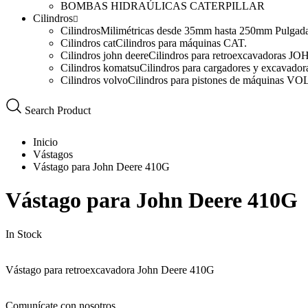
BOMBAS HIDRAÚLICAS CATERPILLAR
Cilindros
Cilindros
Milimétricas desde 35mm hasta 250mm Pulgadas d
Cilindros cat
Cilindros para máquinas CAT.
Cilindros john deere
Cilindros para retroexcavadoras 
Cilindros komatsu
Cilindros para cargadores y excava
Cilindros volvo
Cilindros para pistones de máquinas V
Search Product
Inicio
Vástagos
Vástago para John Deere 410G
Vástago para John Deere 410G
In Stock
Vástago para retroexcavadora John Deere 410G
Comunícate con nosotros