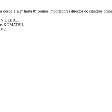
esde 1 1/2″ hasta 8″ Somos importadores directos de cilindros bruñid
JOHN DEERE.
doras KOMATSU.
OLVO.