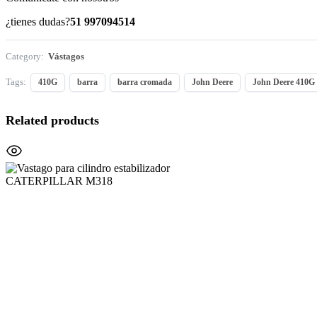
¿tienes dudas?
51 997094514
Category:
Vástagos
Tags:
410G
barra
barra cromada
John Deere
John Deere 410G
Related products