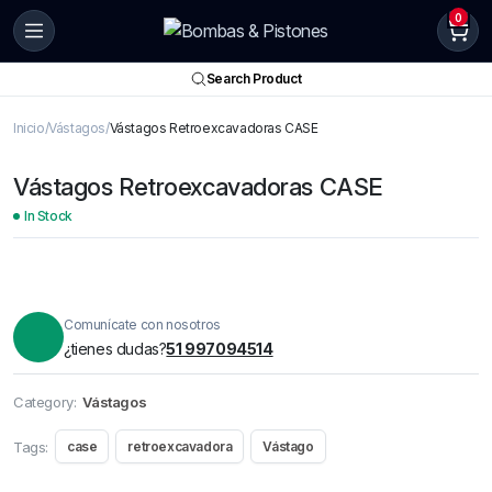
0
Search Product
Inicio
Vástagos
Vástagos Retroexcavadoras CASE
Vástagos Retroexcavadoras CASE
In Stock
Comunícate con nosotros
¿tienes dudas?
51 997094514
Category:
Vástagos
Tags:
case
retroexcavadora
Vástago