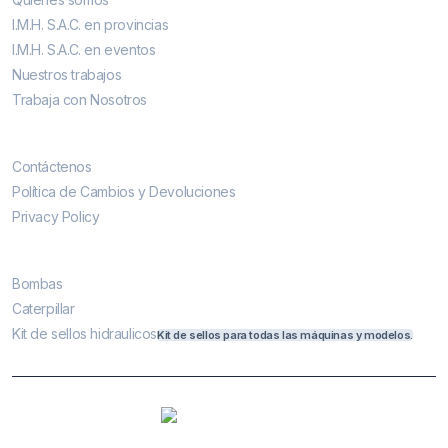
I.M.H. S.A.C. en provincias
I.M.H. S.A.C. en eventos
Nuestros trabajos
Trabaja con Nosotros
Contáctenos
Contáctenos
Política de Cambios y Devoluciones
Privacy Policy
Más vendidos
Bombas
Caterpillar
Kit de sellos hidraulicos
Kit de sellos para todas las máquinas y modelos.