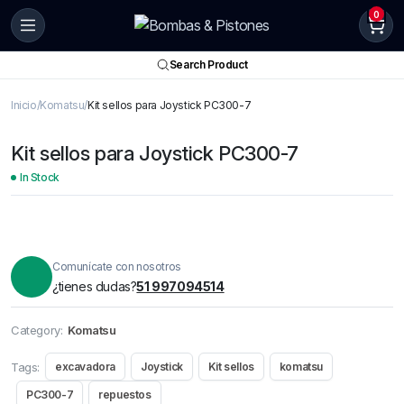
0
Search Product
Inicio
Komatsu
Kit sellos para Joystick PC300-7
Kit sellos para Joystick PC300-7
In Stock
Comunícate con nosotros
¿tienes dudas?
51 997094514
Category:
Komatsu
Tags:
excavadora
Joystick
Kit sellos
komatsu
PC300-7
repuestos