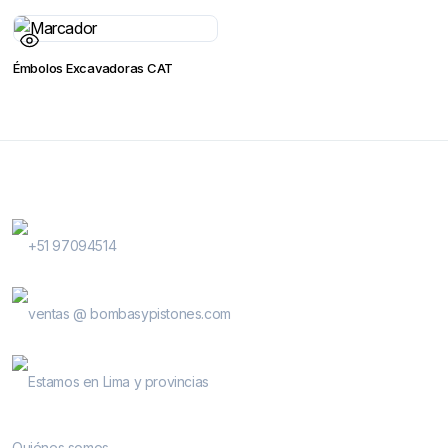
Émbolos Excavadoras CAT
Contactanos
WhatsApp Contactos
+51 97094514
E-Mail
ventas @ bombasypistones.com
Bombas & Pistones
Estamos en Lima y provincias
Conocenos
Quiénes somos