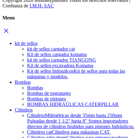
Copyright 2020 bombasypistones Todos los derechos reservados |
Confianza de
I.M.H. SAC
Menu
kit de sellos
kit de sellos cargador cat
Kit de sellos cargador komatsu
kit de sellos cargador TIANGONG
Kit de sellos excavadora Komatsu
Kit de sellos hidraulicos
Kit de sellos para todas las
máquinas y modelos.
Bombas
Bombas
Bombas de engranajes
Bombas de pistones
BOMBAS HIDRAÚLICAS CATERPILLAR
Cilindros
Cilindros
Milimétricas desde 35mm hasta 250mm
Pulgadas desde 1 1/2″ hasta 8″ Somos importadores
directos de cilindros bruñidos para pistones hidráulicos.
Cilindros cat
Cilindros para máquinas CAT.
Cilindros john deere
Cilindros para retroexcavadoras