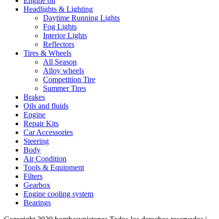
Engine oil
Headlights & Lighting
Daytime Running Lights
Fog Lights
Interior Lights
Reflectors
Tires & Wheels
All Season
Alloy wheels
Competition Tire
Summer Tires
Brakes
Oils and fluids
Engine
Repair Kits
Car Accessories
Steering
Body
Air Condition
Tools & Equipment
Filters
Gearbox
Engine cooling system
Bearings