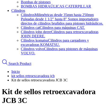
Bombas de pistones
BOMBAS HIDRAÚLICAS CATERPILLAR
Cilindros
Cilindros
Milimétricas desde 35mm hasta 250mm
Pulgadas desde 1 1/2″ hasta 8″ Somos importadores
directos de cilindros bruñidos para pistones hidráulicos.
Cilindros cat
Cilindros para máquinas CAT.
Cilindros john deere
Cilindros para retroexcavadoras
JOHN DEERE.
Cilindros komatsu
Cilindros para cargadores y
excavadoras KOMATSU.
Cilindros volvo
Cilindros para pistones de máquinas
VOLVO.
Search Product
Inicio
kit sellos retroexcavadora jcb
Kit de sellos retroexcavadora JCB 3C
Kit de sellos retroexcavadora
JCB 3C