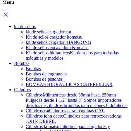
Menu
kit de sellos
kit de sellos cargador cat
Kit de sellos cargador komatsu
kit de sellos cargador TIANGONG
Kit de sellos excavadora Komatsu
Kit de sellos hidraulicos
Kit de sellos para todas las
máquinas y modelos.
Bombas
Bombas
Bombas de engranajes
Bombas de pistones
BOMBAS HIDRAÚLICAS CATERPILLAR
Cilindros
Cilindros
Milimétricas desde 35mm hasta 250mm
Pulgadas desde 1 1/2″ hasta 8″ Somos importadores
directos de cilindros bruñidos para pistones hidráulicos.
Cilindros cat
Cilindros para máquinas CAT.
Cilindros john deere
Cilindros para retroexcavadoras
JOHN DEERE.
Cilindros komatsu
Cilindros para cargadores y