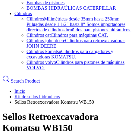
Bombas de pistones
BOMBAS HIDRAÚLICAS CATERPILLAR
Cilindros
Cilindros
Milimétricas desde 35mm hasta 250mm
Pulgadas desde 1 1/2″ hasta 8″ Somos importadores
directos de cilindros bruñidos para pistones hidráulicos.
Cilindros cat
Cilindros para máquinas CAT.
Cilindros john deere
Cilindros para retroexcavadoras
JOHN DEERE.
Cilindros komatsu
Cilindros para cargadores y
excavadoras KOMATSU.
Cilindros volvo
Cilindros para pistones de máquinas
VOLVO.
Search Product
Inicio
Kit de sellos hidraulicos
Sellos Retroexcavadora Komatsu WB150
Sellos Retroexcavadora
Komatsu WB150