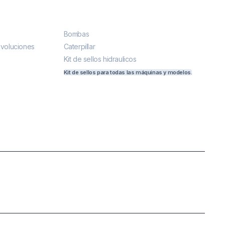
Más vendidos
Bombas
evoluciones
Caterpillar
Kit de sellos hidraulicos
Kit de sellos para todas las máquinas y modelos.