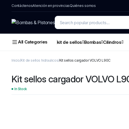
Contáctenos
Atención en provincias
Quiénes somos
All Categories
kit de sellos
Bombas
Cilindros
Inicio
Kit de sellos hidraulicos
Kit sellos cargador VOLVO L90C
Kit sellos cargador VOLVO L
In Stock