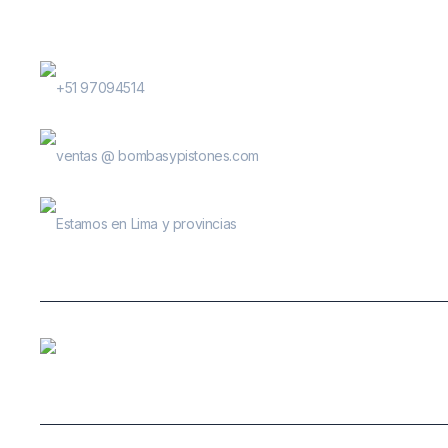
Contactanos
WhatsApp Contactos
+51 97094514
E-Mail
ventas @ bombasypistones.com
Bombas & Pistones
Estamos en Lima y provincias