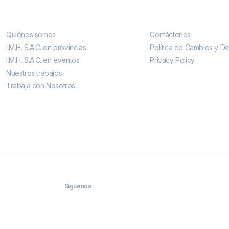
Conocenos
Contáctenos
Quiénes somos
Contáctenos
I.M.H. S.A.C. en provincias
Política de Cambios y D
I.M.H. S.A.C. en eventos
Privacy Policy
Nuestros trabajos
Trabaja con Nosotros
Siguenos