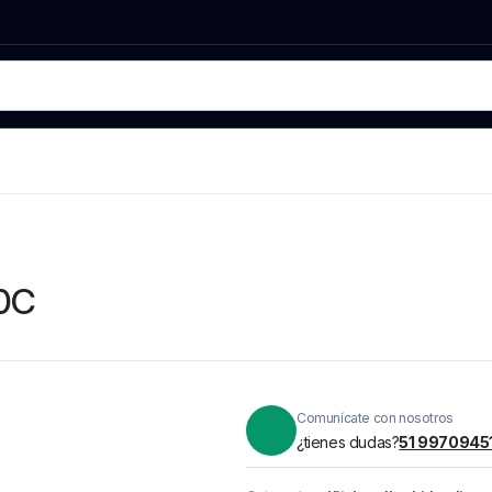
90C
Comunícate con nosotros
¿tienes dudas?
51 9970945