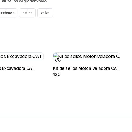
,
kit sellos cargador volvo
retenes
sellos
volvo
os Excavadora CAT
Kit de sellos Motoniveladora CAT
12G