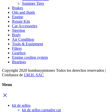
Summer Tires
Brakes
Oils and fluids
Engine
Repair Kits
Car Accessories
Steering
Body
Air Condition
Tools & Equipment
Filters
Gearbox
Engine cooling system
Bearings
Copyright 2020 bombasypistones Todos los derechos reservados |
Confianza de
I.M.H. SAC
Menu
kit de sellos
kit de sellos cargador cat