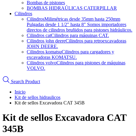
Bombas de pistones
BOMBAS HIDRAÚLICAS CATERPILLAR
Cilindros
Cilindros
Milimétricas desde 35mm hasta 250mm
Pulgadas desde 1 1/2″ hasta 8″ Somos importadores
directos de cilindros bruñidos para pistones hidráulicos.
Cilindros cat
Cilindros para máquinas CAT.
Cilindros john deere
Cilindros para retroexcavadoras
JOHN DEERE.
Cilindros komatsu
Cilindros para cargadores y
excavadoras KOMATSU.
Cilindros volvo
Cilindros para pistones de máquinas
VOLVO.
Search Product
Inicio
Kit de sellos hidraulicos
Kit de sellos Excavadora CAT 345B
Kit de sellos Excavadora CAT
345B