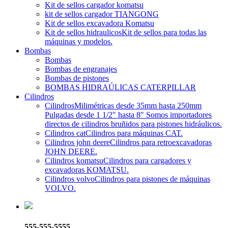
Kit de sellos cargador komatsu
kit de sellos cargador TIANGONG
Kit de sellos excavadora Komatsu
Kit de sellos hidraulicos
Kit de sellos para todas las
máquinas y modelos.
Bombas
Bombas
Bombas de engranajes
Bombas de pistones
BOMBAS HIDRAÚLICAS CATERPILLAR
Cilindros
Cilindros
Milimétricas desde 35mm hasta 250mm
Pulgadas desde 1 1/2″ hasta 8″ Somos importadores
directos de cilindros bruñidos para pistones hidráulicos.
Cilindros cat
Cilindros para máquinas CAT.
Cilindros john deere
Cilindros para retroexcavadoras
JOHN DEERE.
Cilindros komatsu
Cilindros para cargadores y
excavadoras KOMATSU.
Cilindros volvo
Cilindros para pistones de máquinas
VOLVO.
555-555-5555