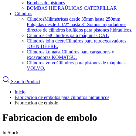
Bombas de pistones
BOMBAS HIDRAÚLICAS CATERPILLAR
Cilindros
Cilindros
Milimétricas desde 35mm hasta 250mm
Pulgadas desde 1 1/2″ hasta 8″ Somos importadores
directos de cilindros bruñidos para pistones hidráulicos.
Cilindros cat
Cilindros para máquinas CAT.
Cilindros john deere
Cilindros para retroexcavadoras
JOHN DEERE.
Cilindros komatsu
Cilindros para cargadores y
excavadoras KOMATSU.
Cilindros volvo
Cilindros para pistones de máquinas
VOLVO.
Search Product
Inicio
Fabricacion de embolos para cilindros hidraulicos
Fabricacion de embolo
Fabricacion de embolo
In Stock