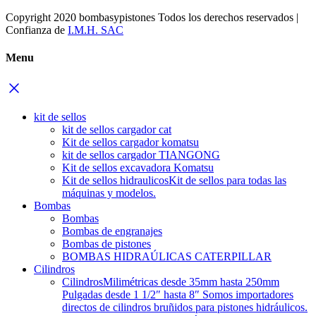
Copyright 2020 bombasypistones Todos los derechos reservados |
Confianza de
I.M.H. SAC
Menu
kit de sellos
kit de sellos cargador cat
Kit de sellos cargador komatsu
kit de sellos cargador TIANGONG
Kit de sellos excavadora Komatsu
Kit de sellos hidraulicos
Kit de sellos para todas las
máquinas y modelos.
Bombas
Bombas
Bombas de engranajes
Bombas de pistones
BOMBAS HIDRAÚLICAS CATERPILLAR
Cilindros
Cilindros
Milimétricas desde 35mm hasta 250mm
Pulgadas desde 1 1/2″ hasta 8″ Somos importadores
directos de cilindros bruñidos para pistones hidráulicos.