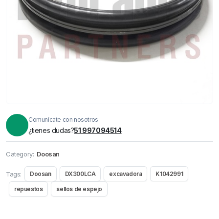
Comunícate con nosotros
¿tienes dudas?
51 997094514
Category:
Doosan
Tags:
Doosan
DX300LCA
excavadora
K1042991
repuestos
sellos de espejo