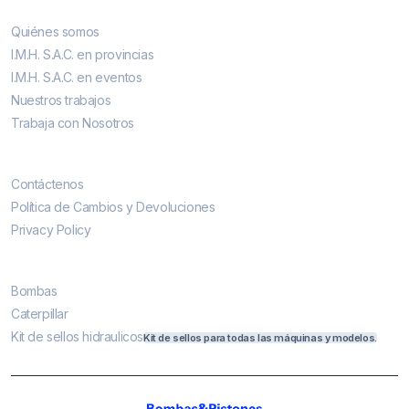
Quiénes somos
I.M.H. S.A.C. en provincias
I.M.H. S.A.C. en eventos
Nuestros trabajos
Trabaja con Nosotros
Contáctenos
Contáctenos
Política de Cambios y Devoluciones
Privacy Policy
Más vendidos
Bombas
Caterpillar
Kit de sellos hidraulicos
Kit de sellos para todas las máquinas y modelos.