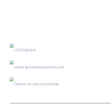
Contactanos
WhatsApp Contactos
+51 97094514
E-Mail
ventas @ bombasypistones.com
Bombas & Pistones
Estamos en Lima y provincias