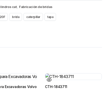
ilindros cat
,
Fabricación de bridas
20F
brida
caterpillar
tapa
ara Excavadoras Volvo
CTH-1843711