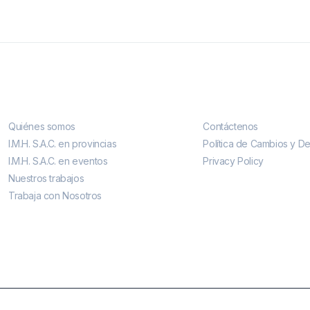
Conocenos
Contáctenos
Quiénes somos
Contáctenos
I.M.H. S.A.C. en provincias
Política de Cambios y D
I.M.H. S.A.C. en eventos
Privacy Policy
Nuestros trabajos
Trabaja con Nosotros