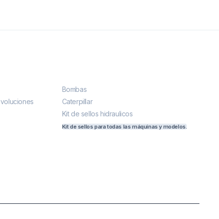
Más vendidos
Bombas
evoluciones
Caterpillar
Kit de sellos hidraulicos
Kit de sellos para todas las máquinas y modelos.