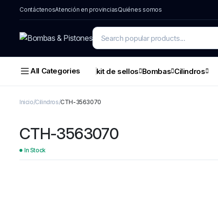
Contáctenos
Atención en provincias
Quiénes somos
All Categories
kit de sellos
Bombas
Cilindros
Inicio
Cilindros
CTH-3563070
CTH-3563070
In Stock