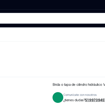
Brida o tapa de cilindro hidráulic
Comunícate con nosotros
¿tienes dudas?
51 9970945