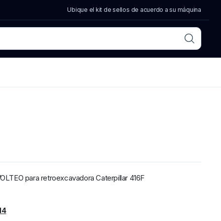
Ubique el kit de sellos de acuerdo a su máquina
o VOLTEO para retroexcavadora Caterpillar 416F
14