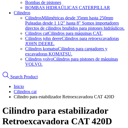
Bombas de pistones
BOMBAS HIDRAÚLICAS CATERPILLAR
Cilindros
Cilindros
Milimétricas desde 35mm hasta 250mm
Pulgadas desde 1 1/2″ hasta 8″ Somos importadores
directos de cilindros bruñidos para pistones hidráulicos.
Cilindros cat
Cilindros para máquinas CAT.
Cilindros john deere
Cilindros para retroexcavadoras
JOHN DEERE.
Cilindros komatsu
Cilindros para cargadores y
excavadoras KOMATSU.
Cilindros volvo
Cilindros para pistones de máquinas
VOLVO.
Search Product
Inicio
Cilindros cat
Cilindro para estabilizador Retroexcavadora CAT 420D
Cilindro para estabilizador
Retroexcavadora CAT 420D