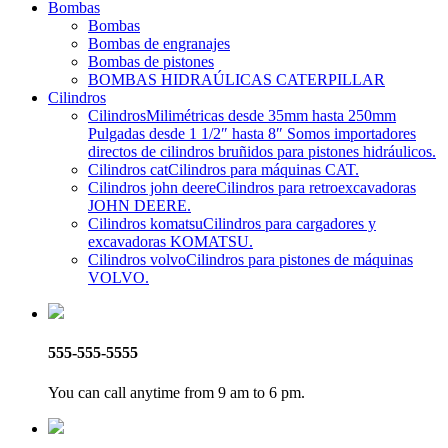
Bombas
Bombas
Bombas de engranajes
Bombas de pistones
BOMBAS HIDRAÚLICAS CATERPILLAR
Cilindros
Cilindros
Milimétricas desde 35mm hasta 250mm
Pulgadas desde 1 1/2″ hasta 8″ Somos importadores
directos de cilindros bruñidos para pistones hidráulicos.
Cilindros cat
Cilindros para máquinas CAT.
Cilindros john deere
Cilindros para retroexcavadoras
JOHN DEERE.
Cilindros komatsu
Cilindros para cargadores y
excavadoras KOMATSU.
Cilindros volvo
Cilindros para pistones de máquinas
VOLVO.
555-555-5555
You can call anytime from 9 am to 6 pm.