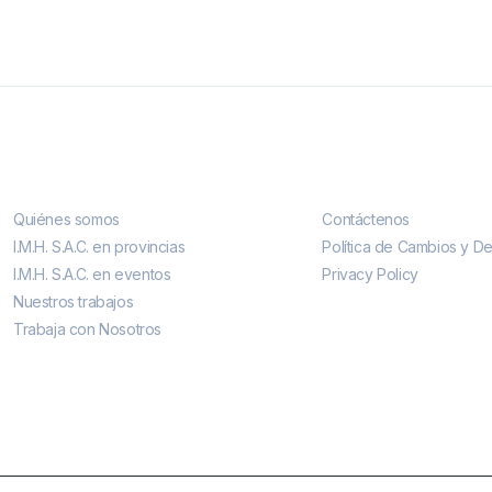
Conocenos
Contáctenos
Quiénes somos
Contáctenos
I.M.H. S.A.C. en provincias
Política de Cambios y D
I.M.H. S.A.C. en eventos
Privacy Policy
Nuestros trabajos
Trabaja con Nosotros