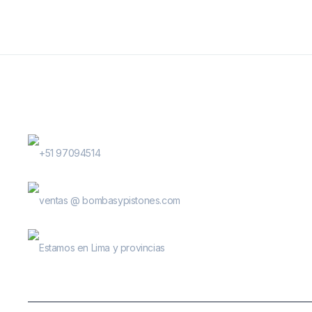
Contactanos
WhatsApp Contactos
+51 97094514
E-Mail
ventas @ bombasypistones.com
Bombas & Pistones
Estamos en Lima y provincias