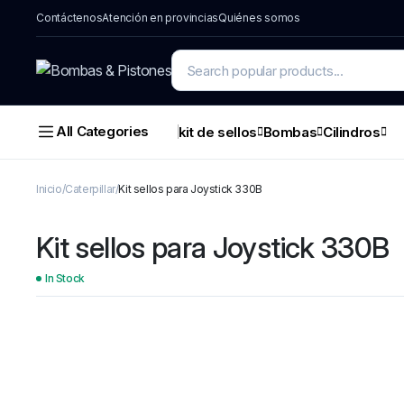
Contáctenos
Atención en provincias
Quiénes somos
All Categories
kit de sellos
Bombas
Cilindros
Inicio
Caterpillar
Kit sellos para Joystick 330B
Kit sellos para Joystick 330B
In Stock