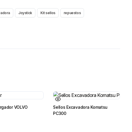
vadora
Joystick
Kit sellos
repuestos
rgador VOLVO
Sellos Excavadora Komatsu
PC300