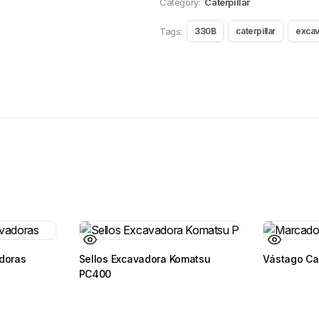
Category:
Caterpillar
Tags:
330B
caterpillar
exca
adoras
Sellos Excavadora Komatsu
Vástago Ca
PC400