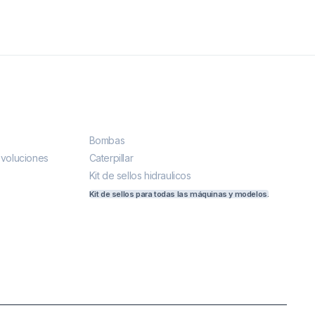
Más vendidos
Bombas
evoluciones
Caterpillar
Kit de sellos hidraulicos
Kit de sellos para todas las máquinas y modelos.