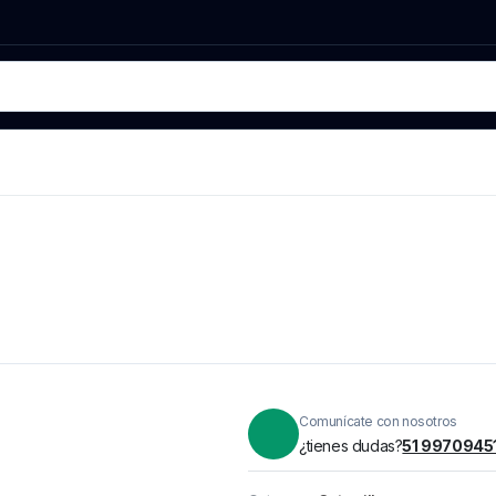
Comunícate con nosotros
¿tienes dudas?
51 9970945