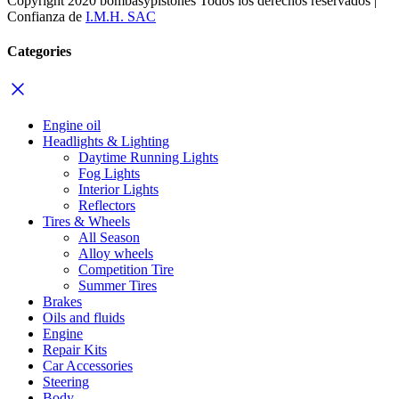
Copyright 2020 bombasypistones Todos los derechos reservados |
Confianza de
I.M.H. SAC
Categories
Engine oil
Headlights & Lighting
Daytime Running Lights
Fog Lights
Interior Lights
Reflectors
Tires & Wheels
All Season
Alloy wheels
Competition Tire
Summer Tires
Brakes
Oils and fluids
Engine
Repair Kits
Car Accessories
Steering
Body