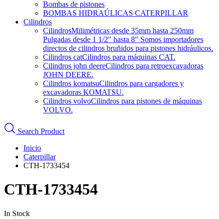
Bombas de pistones
BOMBAS HIDRAÚLICAS CATERPILLAR
Cilindros
Cilindros
Milimétricas desde 35mm hasta 250mm
Pulgadas desde 1 1/2″ hasta 8″ Somos importadores
directos de cilindros bruñidos para pistones hidráulicos.
Cilindros cat
Cilindros para máquinas CAT.
Cilindros john deere
Cilindros para retroexcavadoras
JOHN DEERE.
Cilindros komatsu
Cilindros para cargadores y
excavadoras KOMATSU.
Cilindros volvo
Cilindros para pistones de máquinas
VOLVO.
Search Product
Inicio
Caterpillar
CTH-1733454
CTH-1733454
In Stock