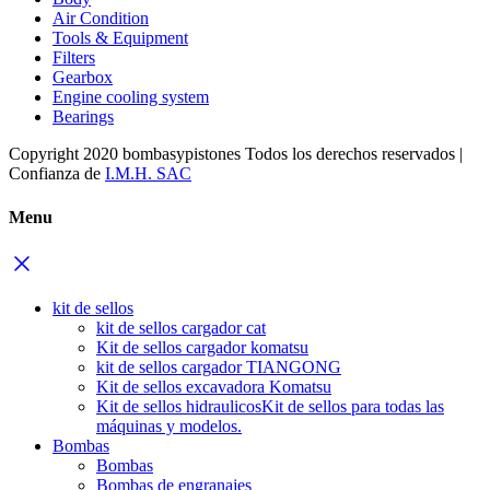
Air Condition
Tools & Equipment
Filters
Gearbox
Engine cooling system
Bearings
Copyright 2020 bombasypistones Todos los derechos reservados |
Confianza de
I.M.H. SAC
Menu
kit de sellos
kit de sellos cargador cat
Kit de sellos cargador komatsu
kit de sellos cargador TIANGONG
Kit de sellos excavadora Komatsu
Kit de sellos hidraulicos
Kit de sellos para todas las
máquinas y modelos.
Bombas
Bombas
Bombas de engranajes