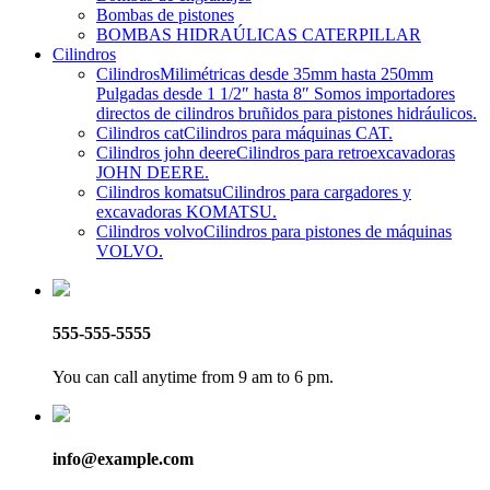
Bombas de pistones
BOMBAS HIDRAÚLICAS CATERPILLAR
Cilindros
Cilindros
Milimétricas desde 35mm hasta 250mm
Pulgadas desde 1 1/2″ hasta 8″ Somos importadores
directos de cilindros bruñidos para pistones hidráulicos.
Cilindros cat
Cilindros para máquinas CAT.
Cilindros john deere
Cilindros para retroexcavadoras
JOHN DEERE.
Cilindros komatsu
Cilindros para cargadores y
excavadoras KOMATSU.
Cilindros volvo
Cilindros para pistones de máquinas
VOLVO.
555-555-5555
You can call anytime from 9 am to 6 pm.
info@example.com