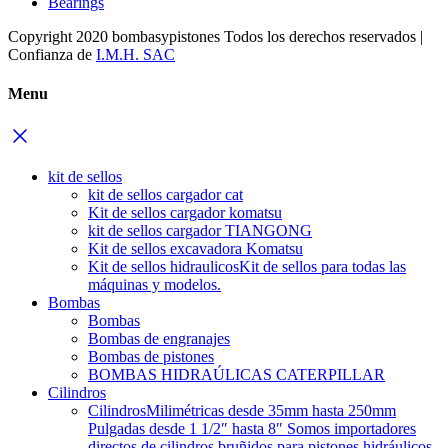
Bearings
Copyright 2020 bombasypistones Todos los derechos reservados |
Confianza de
I.M.H. SAC
Menu
kit de sellos
kit de sellos cargador cat
Kit de sellos cargador komatsu
kit de sellos cargador TIANGONG
Kit de sellos excavadora Komatsu
Kit de sellos hidraulicos
Kit de sellos para todas las
máquinas y modelos.
Bombas
Bombas
Bombas de engranajes
Bombas de pistones
BOMBAS HIDRAÚLICAS CATERPILLAR
Cilindros
Cilindros
Milimétricas desde 35mm hasta 250mm
Pulgadas desde 1 1/2″ hasta 8″ Somos importadores
directos de cilindros bruñidos para pistones hidráulicos.