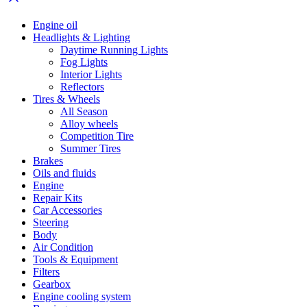
Engine oil
Headlights & Lighting
Daytime Running Lights
Fog Lights
Interior Lights
Reflectors
Tires & Wheels
All Season
Alloy wheels
Competition Tire
Summer Tires
Brakes
Oils and fluids
Engine
Repair Kits
Car Accessories
Steering
Body
Air Condition
Tools & Equipment
Filters
Gearbox
Engine cooling system