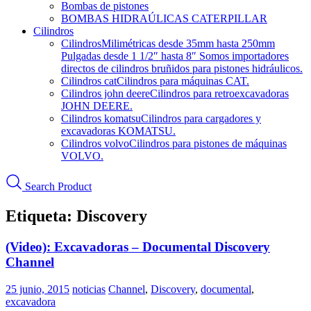
Bombas de pistones
BOMBAS HIDRAÚLICAS CATERPILLAR
Cilindros
Cilindros
Milimétricas desde 35mm hasta 250mm
Pulgadas desde 1 1/2″ hasta 8″ Somos importadores
directos de cilindros bruñidos para pistones hidráulicos.
Cilindros cat
Cilindros para máquinas CAT.
Cilindros john deere
Cilindros para retroexcavadoras
JOHN DEERE.
Cilindros komatsu
Cilindros para cargadores y
excavadoras KOMATSU.
Cilindros volvo
Cilindros para pistones de máquinas
VOLVO.
Search Product
Etiqueta:
Discovery
(Video): Excavadoras – Documental Discovery
Channel
25 junio, 2015
noticias
Channel
,
Discovery
,
documental
,
excavadora