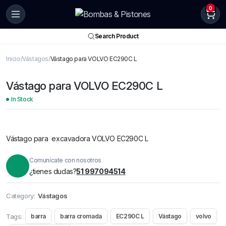
0
Search Product
Inicio
Vástagos
Vástago para VOLVO EC290C L
Vástago para VOLVO EC290C L
In Stock
Vástago para excavadora VOLVO EC290C L
Comunícate con nosotros
¿tienes dudas?
51 997094514
Category:
Vástagos
Tags:
barra
barra cromada
EC290C L
Vástago
volvo