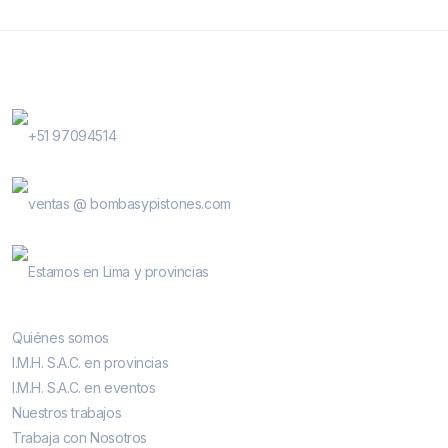
Contactanos
WhatsApp Contactos
+51 97094514
E-Mail
ventas @ bombasypistones.com
Bombas & Pistones
Estamos en Lima y provincias
Conocenos
Quiénes somos
I.M.H. S.A.C. en provincias
I.M.H. S.A.C. en eventos
Nuestros trabajos
Trabaja con Nosotros